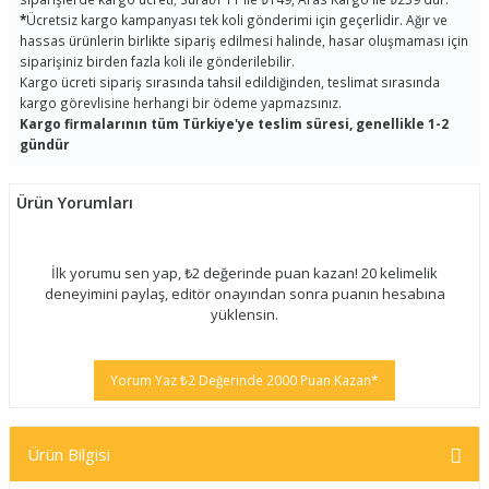
*
Ücretsiz kargo kampanyası tek koli gönderimi için geçerlidir. Ağır ve
hassas ürünlerin birlikte sipariş edilmesi halinde, hasar oluşmaması için
siparişiniz birden fazla koli ile gönderilebilir.
Kargo ücreti sipariş sırasında tahsil edildiğinden, teslimat sırasında
kargo görevlisine herhangi bir ödeme yapmazsınız.
Kargo firmalarının tüm Türkiye'ye teslim süresi, genellikle 1-2
gündür
Ürün Yorumları
İlk yorumu sen yap, ₺2 değerinde puan kazan! 20 kelimelik
deneyimini paylaş, editör onayından sonra puanın hesabına
yüklensin.
Yorum Yaz ₺2 Değerinde 2000 Puan Kazan*
Ürün Bilgisi