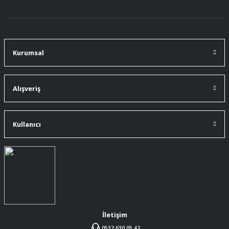
91 mm çakımın kürdanı ile bire bir
değiştirdim.
A... Ç... | 11/07/2026
Kurumsal
91 mm çakıma tam oldu.
A... Ç... | 11/07/2026
Alışveriş
ürüne gelince swiss knife tam oturdu ve
kullandığımda da işlevini yerine getir.
Kullanıcı
A... Ç... | 11/07/2026
Memnumum
K... N... | 09/07/2026
Gayet profesyonel bir ekip
Furkan Kaşıkyapan | 25/05/2026
İletişim
0532 630 05 42