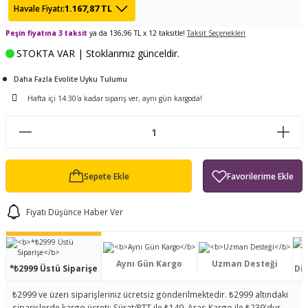
1.167,87 TL
Havale Fiyatı:
ları
tand
ürek Testere
Baitcasting Olta Makinesi
Çıkrık Tekne Kamışı
Balıkçı Çantası
Peşin fiyatına 3 taksit
ya da 136,96 TL x 12 taksitle!
Taksit Seçenekleri
en
iti
Makine Yağı
Göl Kamışı
Balık Malzemeleri Çantası
STOKTA VAR | Stoklarımız günceldir.
Daha Fazla Evolite Uyku Tulumu
okası
ası
Kepçe Livar Pinter
Hafta içi 14:30'a kadar sipariş ver, aynı gün kargoda!
ari
eri
Mücadele Kemeri
 / Yedek Parça
Balık Kovası
Sepete Ekle
Fiyatı Düşünce Haber Ver
Aynı Gün Kargo
Uzman Desteği
*₺2999 Üstü Siparişe
Dis
₺2999 ve üzeri siparişleriniz ücretsiz gönderilmektedir. ₺2999 altındaki
siparişlerde kargo ücreti; Sürat/PTT ile ₺149, Aras Kargo ile ₺239'dur.