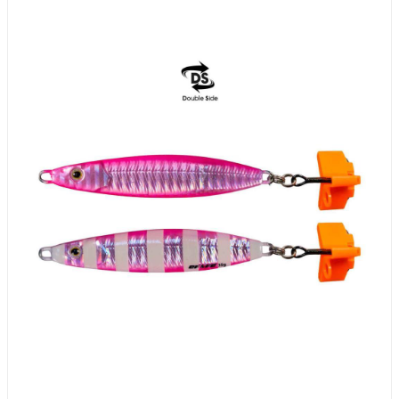
35g
7.3g
28g
6.7g