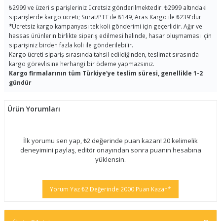
₺2999 ve üzeri siparişleriniz ücretsiz gönderilmektedir. ₺2999 altındaki
siparişlerde kargo ücreti; Sürat/PTT ile ₺149, Aras Kargo ile ₺239'dur.
*
Ücretsiz kargo kampanyası tek koli gönderimi için geçerlidir. Ağır ve
hassas ürünlerin birlikte sipariş edilmesi halinde, hasar oluşmaması için
siparişiniz birden fazla koli ile gönderilebilir.
Kargo ücreti sipariş sırasında tahsil edildiğinden, teslimat sırasında
kargo görevlisine herhangi bir ödeme yapmazsınız.
Kargo firmalarının tüm Türkiye'ye teslim süresi, genellikle 1-2
gündür
Ürün Yorumları
İlk yorumu sen yap, ₺2 değerinde puan kazan! 20 kelimelik
deneyimini paylaş, editör onayından sonra puanın hesabına
yüklensin.
Yorum Yaz ₺2 Değerinde 2000 Puan Kazan*