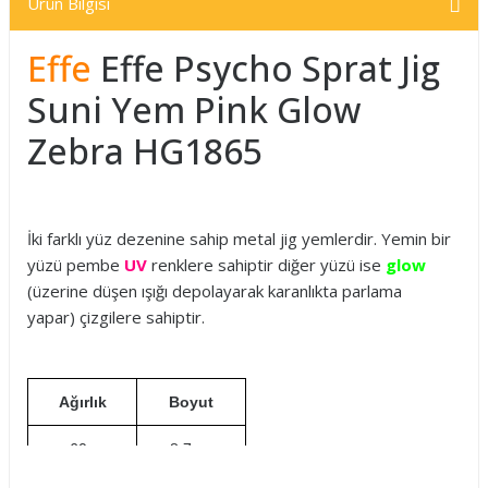
Ürün Bilgisi
Effe
Effe Psycho Sprat Jig
Suni Yem Pink Glow
Zebra HG1865
İki farklı yüz dezenine sahip metal jig yemlerdir. Yemin bir
yüzü pembe
UV
renklere sahiptir diğer yüzü ise
glow
(üzerine düşen ışığı depolayarak karanlıkta parlama
yapar) çizgilere sahiptir.
Ağırlık
Boyut
60g
8.7cm