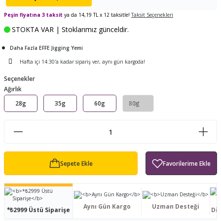
ları
tand
ürek Testere
Baitcasting Olta Makinesi
Çıkrık Tekne Kamışı
Balıkçı Çantası
Peşin fiyatına 3 taksit
ya da 14,19 TL x 12 taksitle!
Taksit Seçenekleri
STOKTA VAR | Stoklarımız günceldir.
en
iti
Makine Yağı
Göl Kamışı
Balık Malzemeleri Çantası
Daha Fazla EFFE Jigging Yemi
okası
ası
Kepçe Livar Pinter
Hafta içi 14:30'a kadar sipariş ver, aynı gün kargoda!
Seçenekler
ari
eri
Mücadele Kemeri
Ağırlık
28g
35g
60g
80g
 / Yedek Parça
Balık Kovası
Sepete Ekle
Aynı Gün Kargo
Uzman Desteği
*₺2999 Üstü Siparişe
Dis