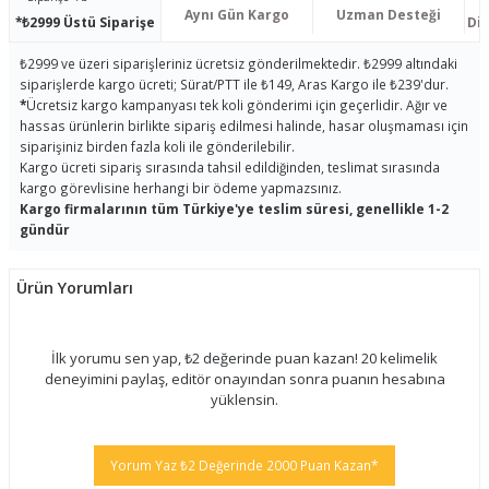
Aynı Gün Kargo
Uzman Desteği
*₺2999 Üstü Siparişe
Dis
₺2999 ve üzeri siparişleriniz ücretsiz gönderilmektedir. ₺2999 altındaki
siparişlerde kargo ücreti; Sürat/PTT ile ₺149, Aras Kargo ile ₺239'dur.
*
Ücretsiz kargo kampanyası tek koli gönderimi için geçerlidir. Ağır ve
hassas ürünlerin birlikte sipariş edilmesi halinde, hasar oluşmaması için
siparişiniz birden fazla koli ile gönderilebilir.
Kargo ücreti sipariş sırasında tahsil edildiğinden, teslimat sırasında
kargo görevlisine herhangi bir ödeme yapmazsınız.
Kargo firmalarının tüm Türkiye'ye teslim süresi, genellikle 1-2
gündür
Ürün Yorumları
İlk yorumu sen yap, ₺2 değerinde puan kazan! 20 kelimelik
deneyimini paylaş, editör onayından sonra puanın hesabına
yüklensin.
Yorum Yaz ₺2 Değerinde 2000 Puan Kazan*