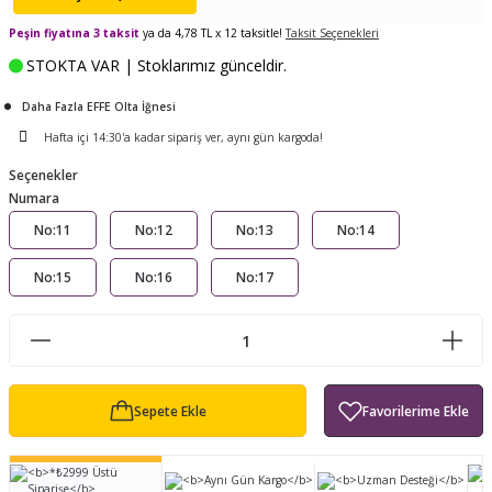
ları
tand
ürek Testere
Baitcasting Olta Makinesi
Çıkrık Tekne Kamışı
Balıkçı Çantası
Peşin fiyatına 3 taksit
ya da 4,78 TL x 12 taksitle!
Taksit Seçenekleri
STOKTA VAR | Stoklarımız günceldir.
en
iti
Makine Yağı
Göl Kamışı
Balık Malzemeleri Çantası
Daha Fazla EFFE Olta İğnesi
okası
ası
Kepçe Livar Pinter
Hafta içi 14:30'a kadar sipariş ver, aynı gün kargoda!
Seçenekler
ari
eri
Mücadele Kemeri
Numara
No:11
No:12
No:13
No:14
 / Yedek Parça
Balık Kovası
No:15
No:16
No:17
Sepete Ekle