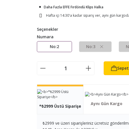
Daha Fazla EFFE Fırdöndü Klips Halka
Hafta içi 14:30'a kadar sipariş ver, aynı gün kargod
Seçenekler
Numara
No:2
No:3
N
Sepet
Aynı Gün Kargo
*₺2999 Üstü Siparişe
₺2999 ve üzeri siparişleriniz ücretsiz gönderilm