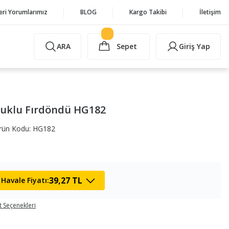
eri Yorumlarımız
BLOG
Kargo Takibi
İletişim
ARA
Sepet
Giriş Yap
cuklu Fırdöndü HG182
rün Kodu: HG182
39,27 TL
Havale Fiyatı:
t Seçenekleri