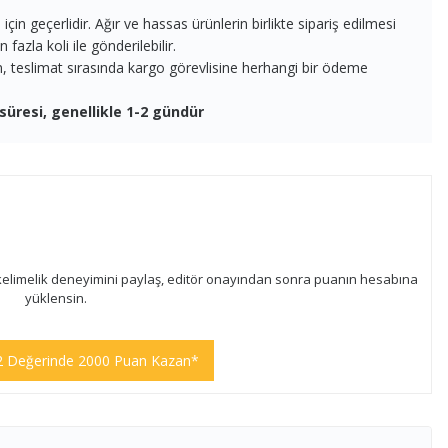
in geçerlidir. Ağır ve hassas ürünlerin birlikte sipariş edilmesi
fazla koli ile gönderilebilir.
en, teslimat sırasında kargo görevlisine herhangi bir ödeme
süresi, genellikle 1-2 gündür
kelimelik deneyimini paylaş, editör onayından sonra puanın hesabına
yüklensin.
2 Değerinde 2000 Puan Kazan*