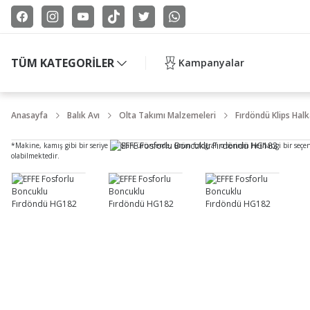
TÜM KATEGORİLER
Kampanyalar
Anasayfa
Balık Avı
Olta Takımı Malzemeleri
Fırdöndü Klips Hal
*Makine, kamış gibi bir seriye ait olan ürünlerde, ürün fotoğrafı o serinin herhangi bir seçe
olabilmektedir.