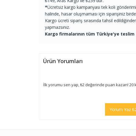
₺149, Aras Kargo ile ₺239'dur.
*
Ücretsiz kargo kampanyası tek koli gönderimi iç
halinde, hasar oluşmaması için siparişiniz birden 
Kargo ücreti sipariş sırasında tahsil edildiğind
yapmazsınız.
Kargo firmalarının tüm Türkiye'ye teslim 
Ürün Yorumları
İlk yorumu sen yap, ₺2 değerinde puan kazan! 20 
Yorum Yaz ₺