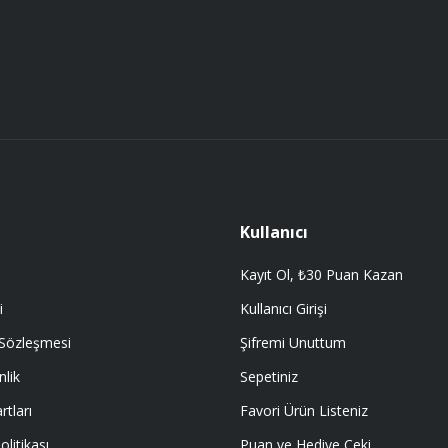
Gönder
 getir.
Kullanıcı
Kayıt Ol, ₺30 Puan Kazan
i
Kullanıcı Girişi
 Sözleşmesi
Şifremi Unuttum
nlik
Sepetiniz
rtları
Favori Ürün Listeniz
olitikası
Puan ve Hediye Çeki