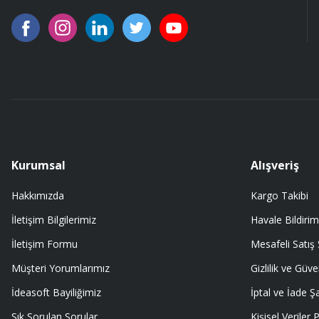
91 mm çakımın kürdanı ile bire bir değiştirdim.
A... Ç... | 11/07/2026
91 mm çakıma tam oldu.
A... Ç... | 11/07/2026
ürüne gelince swiss knife tam oturdu ve kullandığımda da işlevini yerine
A... Ç... | 11/07/2026
Kurumsal
Alışveriş
Hakkımızda
Kargo Takibi
Memnumum
İletişim Bilgilerimiz
Havale Bildirim
K... N... | 09/07/2026
İletişim Formu
Mesafeli Satış
Gayet profesyonel bir ekip
Müşteri Yorumlarımız
Gizlilik ve Güve
Furkan Kaşıkyapan | 25/05/2026
İdeasoft Bayiliğimiz
İptal ve İade Şa
Sık Sorulan Sorular
Kişisel Veriler P
GAYET GÜZEL VE ÖZENLİ PAKETLENMİŞTİ