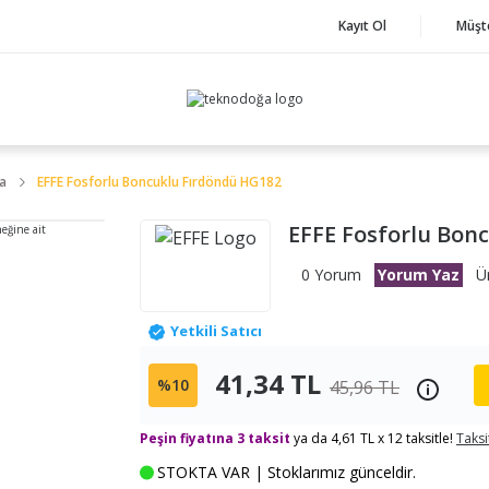
Kayıt Ol
Müşt
ka
EFFE Fosforlu Boncuklu Fırdöndü HG182
EFFE Fosforlu Bon
neğine ait
0 Yorum
Yorum Yaz
Ü
Yetkili Satıcı
41,34 TL
%10
45,96 TL
Peşin fiyatına 3 taksit
ya da 4,61 TL x 12 taksitle!
Taksi
STOKTA VAR | Stoklarımız günceldir.