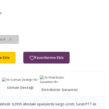
a!
o:4
e Ekle
Uzman Desteği
Distribütör Garantisi
ektedir. ₺2999 altındaki siparişlerde kargo ücreti; Sürat/PTT ile