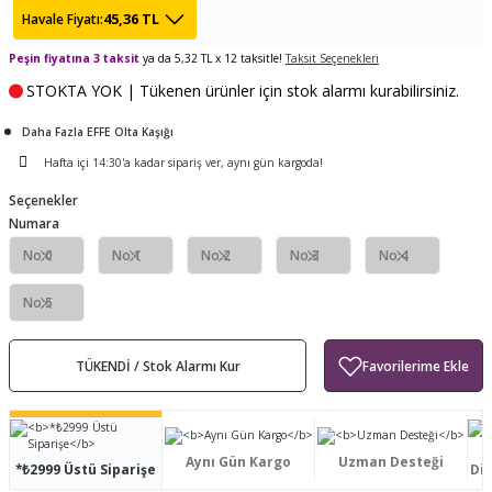
45,36 TL
Havale Fiyatı:
ları
tand
ürek Testere
Baitcasting Olta Makinesi
Çıkrık Tekne Kamışı
Balıkçı Çantası
Peşin fiyatına 3 taksit
ya da 5,32 TL x 12 taksitle!
Taksit Seçenekleri
en
iti
Makine Yağı
Göl Kamışı
Balık Malzemeleri Çantası
STOKTA YOK | Tükenen ürünler için stok alarmı kurabilirsiniz.
okası
ası
Daha Fazla EFFE Olta Kaşığı
Kepçe Livar Pinter
Hafta içi 14:30'a kadar sipariş ver, aynı gün kargoda!
ari
eri
Mücadele Kemeri
Seçenekler
Numara
 / Yedek Parça
Balık Kovası
No:0
No:1
No:2
No:3
No:4
No:5
TÜKENDİ / Stok Alarmı Kur
Aynı Gün Kargo
Uzman Desteği
*₺2999 Üstü Siparişe
Dis