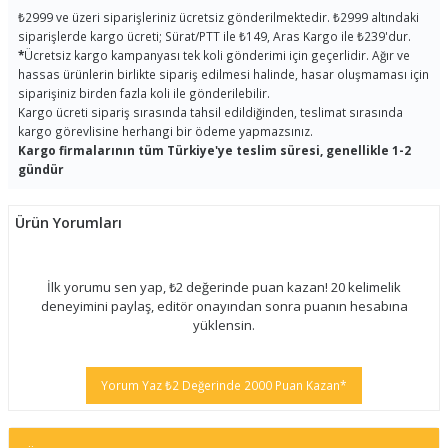
₺2999 ve üzeri siparişleriniz ücretsiz gönderilmektedir. ₺2999 altındaki
siparişlerde kargo ücreti; Sürat/PTT ile ₺149, Aras Kargo ile ₺239'dur.
*
Ücretsiz kargo kampanyası tek koli gönderimi için geçerlidir. Ağır ve
hassas ürünlerin birlikte sipariş edilmesi halinde, hasar oluşmaması için
siparişiniz birden fazla koli ile gönderilebilir.
Kargo ücreti sipariş sırasında tahsil edildiğinden, teslimat sırasında
kargo görevlisine herhangi bir ödeme yapmazsınız.
Kargo firmalarının tüm Türkiye'ye teslim süresi, genellikle 1-2
gündür
Ürün Yorumları
İlk yorumu sen yap, ₺2 değerinde puan kazan! 20 kelimelik
deneyimini paylaş, editör onayından sonra puanın hesabına
yüklensin.
Yorum Yaz ₺2 Değerinde 2000 Puan Kazan*