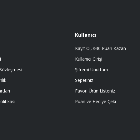
 getir.
Kullanıcı
Kayıt Ol, ₺30 Puan Kazan
i
Kullanıcı Girişi
 Sözleşmesi
Şifremi Unuttum
nlik
Sepetiniz
rtları
Favori Ürün Listeniz
olitikası
Puan ve Hediye Çeki
E ÖYLE BİR KAR KOYUP SATIYORLARKİ
I EMEĞİ GECEN HERKESE TEŞEKKÜR