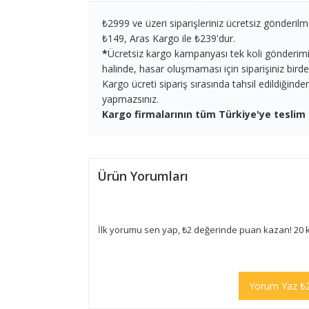
₺2999 ve üzeri siparişleriniz ücretsiz gönderilm
₺149, Aras Kargo ile ₺239'dur.
*
Ücretsiz kargo kampanyası tek koli gönderimi iç
halinde, hasar oluşmaması için siparişiniz birden 
Kargo ücreti sipariş sırasında tahsil edildiğind
yapmazsınız.
Kargo firmalarının tüm Türkiye'ye teslim 
Ürün Yorumları
İlk yorumu sen yap, ₺2 değerinde puan kazan! 20 
Yorum Yaz ₺