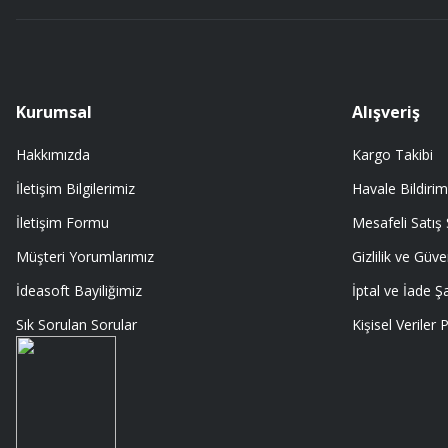
A... Ç... | 11/07/2026
ürüne gelince swiss knife tam oturdu ve kullandığımda da işlevini yerine
A... Ç... | 11/07/2026
Kurumsal
Alışveriş
Hakkımızda
Kargo Takibi
Memnumum
İletişim Bilgilerimiz
Havale Bildirim
K... N... | 09/07/2026
İletişim Formu
Mesafeli Satış
Gayet profesyonel bir ekip
Müşteri Yorumlarımız
Gizlilik ve Güve
Furkan Kaşıkyapan | 25/05/2026
İdeasoft Bayiliğimiz
İptal ve İade Şa
Sık Sorulan Sorular
Kişisel Veriler P
GAYET GÜZEL VE ÖZENLİ PAKETLENMİŞTİ
Sedat Vural | 23/05/2026
ALIŞ VERİŞİ HEP BİLİNEN SİTELERDEN YAPTIM MALUM SİTELERDE ÜSTÜN
SORMAYIN ŞANSIMA GÜVENİLİR DÜRÜST SATIŞ YAPAN BU MAGAZA ÇIKT
EDERİM