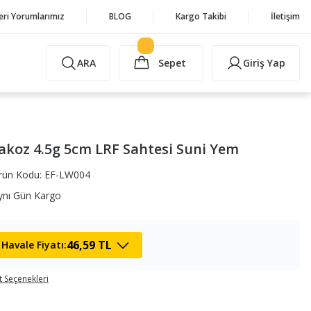
eri Yorumlarımız
BLOG
Kargo Takibi
İletişim
ARA
Sepet
Giriş Yap
akoz 4.5g 5cm LRF Sahtesi Suni Yem
rün Kodu: EF-LW004
Aynı Gün Kargo
46,59 TL
Havale Fiyatı:
t Seçenekleri