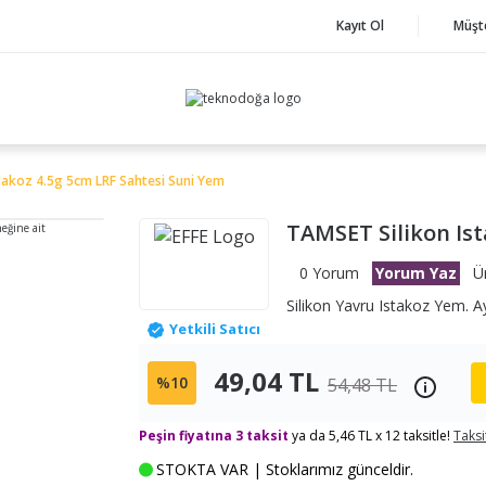
Kayıt Ol
Müşt
takoz 4.5g 5cm LRF Sahtesi Suni Yem
TAMSET Silikon Ist
neğine ait
0 Yorum
Yorum Yaz
Ü
Silikon Yavru Istakoz Yem. 
Yetkili Satıcı
49,04 TL
%10
54,48 TL
Peşin fiyatına 3 taksit
ya da 5,46 TL x 12 taksitle!
Taksi
STOKTA VAR | Stoklarımız günceldir.