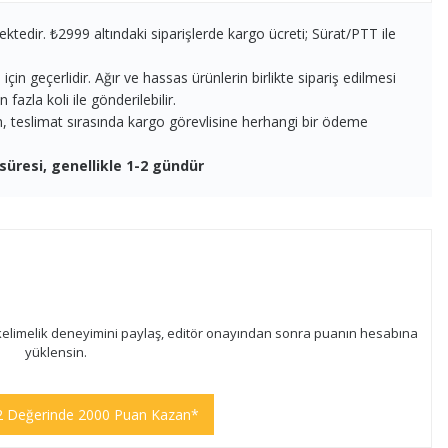
ektedir. ₺2999 altındaki siparişlerde kargo ücreti; Sürat/PTT ile
in geçerlidir. Ağır ve hassas ürünlerin birlikte sipariş edilmesi
fazla koli ile gönderilebilir.
en, teslimat sırasında kargo görevlisine herhangi bir ödeme
süresi, genellikle 1-2 gündür
kelimelik deneyimini paylaş, editör onayından sonra puanın hesabına
yüklensin.
2 Değerinde 2000 Puan Kazan*