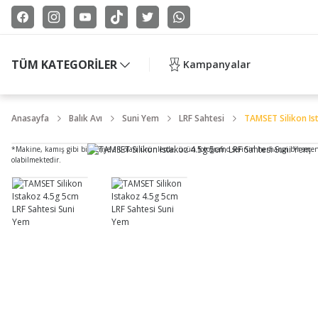
TÜM KATEGORİLER
Kampanyalar
Anasayfa
Balık Avı
Suni Yem
LRF Sahtesi
TAMSET Silikon Is
*Makine, kamış gibi bir seriye ait olan ürünlerde, ürün fotoğrafı o serinin herhangi bir seçe
olabilmektedir.