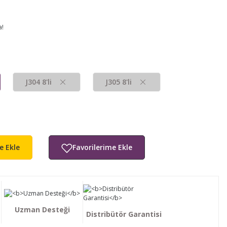
a!
J304 8'li
J305 8'li
e Ekle
Uzman Desteği
Distribütör Garantisi