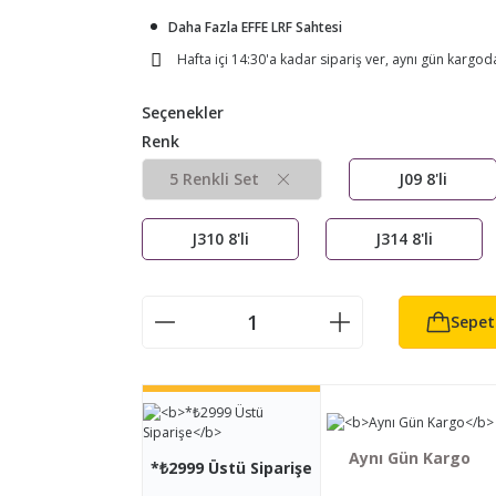
Daha Fazla EFFE LRF Sahtesi
Hafta içi 14:30'a kadar sipariş ver, aynı gün kargod
Seçenekler
Renk
5 Renkli Set
J09 8'li
J310 8'li
J314 8'li
Sepet
Aynı Gün Kargo
*₺2999 Üstü Siparişe