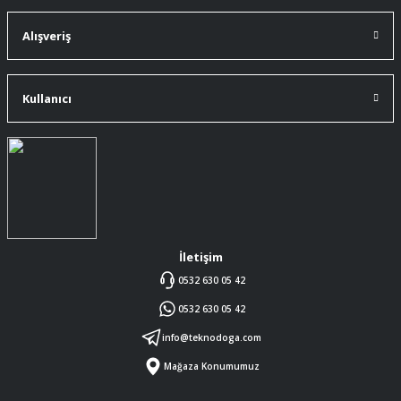
A... Ç... | 11/07/2026
Alışveriş
ürüne gelince swiss knife tam oturdu ve
kullandığımda da işlevini yerine getir.
Kullanıcı
A... Ç... | 11/07/2026
Memnumum
K... N... | 09/07/2026
Gayet profesyonel bir ekip
Furkan Kaşıkyapan | 25/05/2026
İletişim
0532 630 05 42
GAYET GÜZEL VE ÖZENLİ
0532 630 05 42
PAKETLENMİŞTİ
Sedat Vural | 23/05/2026
info@teknodoga.com
Mağaza Konumumuz
ALIŞ VERİŞİ HEP BİLİNEN SİTELERDEN
YAPTIM MALUM SİTELERDE ÜSTÜNE