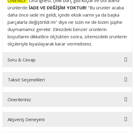
ÖNEMLİ! :
Olta iğnesi, çelik burç gibi küçük ve bol adetli
ürünlerde
İADE VE DEĞİŞİM YOKTUR!
"Bu ürünler acaba
daha önce iade mi geldi, içinde eksik varmı ya da başka
parçalarla değiştirildi mi" diye ne sizin ne de bizim şüphe
duymamamız gerekir. Elinizdeki benzer ürünlerin
boyutlarını dikkatlice ölçtükten sonra, sitemizdeki ürünlerin
ölçüleriyle kıyaslayarak karar vermelisiniz.
Soru & Cevap
Taksit Seçenekleri
Ürün hakkında henüz soru sorulmamış.
Önerileriniz
Soru Sor
Bu ürünün fiyat bilgisi, resim, ürün açıklamalarında ve diğer
Alışveriş Deneyimi
konularda yetersiz gördüğünüz noktaları öneri formunu
kullanarak tarafımıza iletebilirsiniz.
Görüş ve önerileriniz için teşekkür ederiz.
2. defa fischer masat siparişimi verdim.