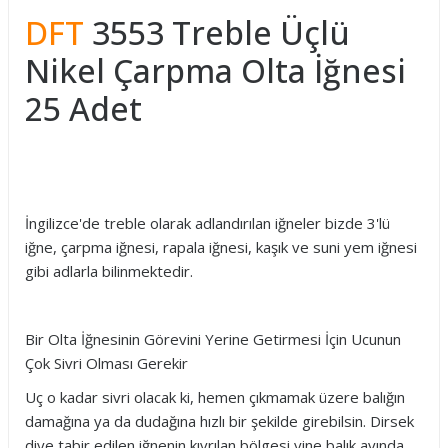
DFT
3553 Treble Üçlü
Nikel Çarpma Olta İğnesi
25 Adet
İngilizce'de treble olarak adlandırılan iğneler bizde 3'lü
iğne, çarpma iğnesi, rapala iğnesi, kaşık ve suni yem iğnesi
gibi adlarla bilinmektedir.
Bir Olta İğnesinin Görevini Yerine Getirmesi İçin Ucunun
Çok Sivri Olması Gerekir
Uç o kadar sivri olacak ki, hemen çıkmamak üzere balığın
damağına ya da dudağına hızlı bir şekilde girebilsin. Dirsek
diye tabir edilen iğnenin kıvrılan bölgesi yine balık avında