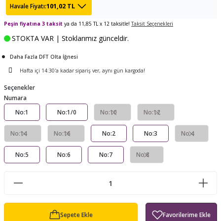
101,02 TL
Havale Fiyatı:
ları
tand
ürek Testere
Baitcasting Olta Makinesi
Çıkrık Tekne Kamışı
Balıkçı Çantası
Peşin fiyatına 3 taksit
ya da 11,85 TL x 12 taksitle!
Taksit Seçenekleri
en
iti
Makine Yağı
Göl Kamışı
Balık Malzemeleri Çantası
STOKTA VAR | Stoklarımız günceldir.
Daha Fazla DFT Olta İğnesi
okası
ası
Kepçe Livar Pinter
Hafta içi 14:30'a kadar sipariş ver, aynı gün kargoda!
ari
eri
Mücadele Kemeri
Seçenekler
Numara
 / Yedek Parça
Balık Kovası
No:1
No:1/0
No:10
No:12
No:14
No:16
No:2
No:3
No:4
No:5
No:6
No:7
No:8
Sepete Ekle