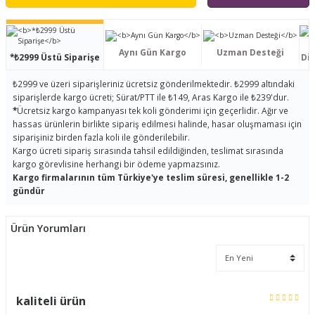
Aynı Gün Kargo
Uzman Desteği
*₺2999 Üstü Siparişe
Dis
₺2999 ve üzeri siparişleriniz ücretsiz gönderilmektedir. ₺2999 altındaki
siparişlerde kargo ücreti; Sürat/PTT ile ₺149, Aras Kargo ile ₺239'dur.
*
Ücretsiz kargo kampanyası tek koli gönderimi için geçerlidir. Ağır ve
hassas ürünlerin birlikte sipariş edilmesi halinde, hasar oluşmaması için
siparişiniz birden fazla koli ile gönderilebilir.
Kargo ücreti sipariş sırasında tahsil edildiğinden, teslimat sırasında
kargo görevlisine herhangi bir ödeme yapmazsınız.
Kargo firmalarının tüm Türkiye'ye teslim süresi, genellikle 1-2
gündür
Ürün Yorumları
kaliteli ürün