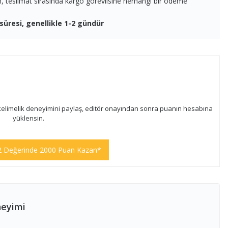
en, teslimat sırasında kargo görevlisine herhangi bir ödeme
süresi, genellikle 1-2 gündür
kelimelik deneyimini paylaş, editör onayından sonra puanın hesabına
yüklensin.
2 Değerinde 2000 Puan Kazan*
neyimi