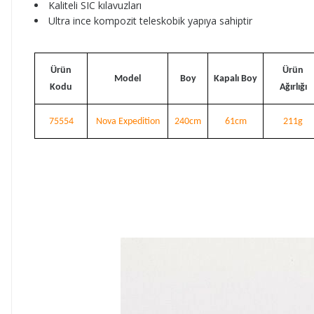
Kaliteli SIC kılavuzları
Ultra ince kompozit teleskobik yapıya sahiptir
Ürün
Ürün
Model
Boy
Kapalı Boy
Kodu
Ağırlığı
75554
Nova Expedition
240cm
61cm
211g