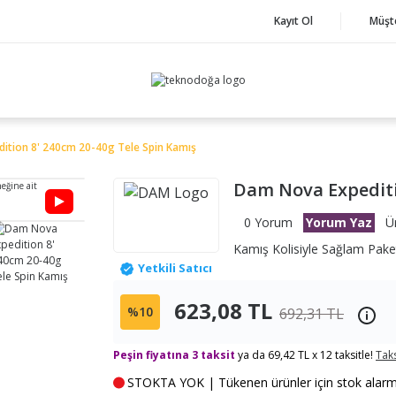
Kayıt Ol
Müşt
ition 8' 240cm 20-40g Tele Spin Kamış
Dam Nova Expediti
neğine ait
0 Yorum
Yorum Yaz
Ü
Kamış Kolisiyle Sağlam Paket
Yetkili Satıcı
623,08 TL
%10
692,31 TL
Peşin fiyatına 3 taksit
ya da 69,42 TL x 12 taksitle!
Taks
STOKTA YOK | Tükenen ürünler için stok alarmı k