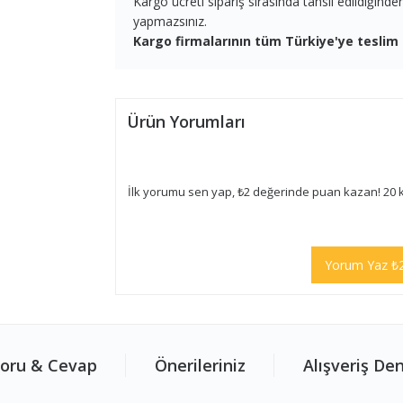
Kargo ücreti sipariş sırasında tahsil edildiğind
yapmazsınız.
Kargo firmalarının tüm Türkiye'ye teslim 
Ürün Yorumları
İlk yorumu sen yap, ₺2 değerinde puan kazan! 20 
Yorum Yaz ₺
oru & Cevap
Önerileriniz
Alışveriş De