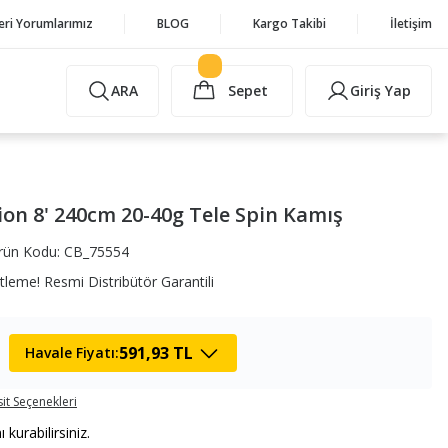
eri Yorumlarımız
BLOG
Kargo Takibi
İletişim
ARA
Sepet
Giriş Yap
on 8' 240cm 20-40g Tele Spin Kamış
rün Kodu: CB_75554
leme! Resmi Distribütör Garantili
591,93 TL
Havale Fiyatı:
it Seçenekleri
urabilirsiniz.