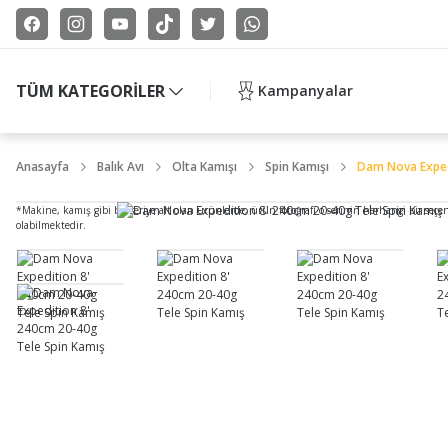
TÜM KATEGORİLER
Kampanyalar
Anasayfa
Balık Avı
Olta Kamışı
Spin Kamışı
Dam Nova Exped
*Makine, kamış gibi bir seriye ait olan ürünlerde, ürün fotoğrafı o serinin herhangi bir seçe
olabilmektedir.