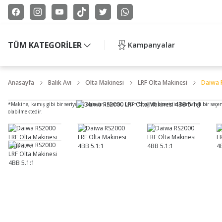
TÜM KATEGORİLER
Kampanyalar
Anasayfa
Balık Avı
Olta Makinesi
LRF Olta Makinesi
Daiwa R
*Makine, kamış gibi bir seriye ait olan ürünlerde, ürün fotoğrafı o serinin herhangi bir seçe
olabilmektedir.