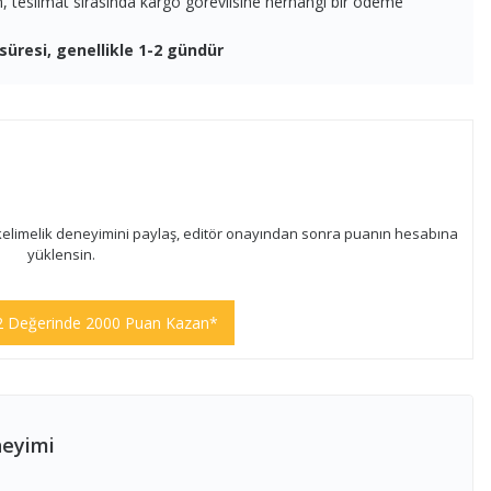
en, teslimat sırasında kargo görevlisine herhangi bir ödeme
süresi, genellikle 1-2 gündür
kelimelik deneyimini paylaş, editör onayından sonra puanın hesabına
yüklensin.
2 Değerinde 2000 Puan Kazan*
neyimi