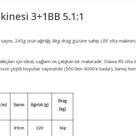
kinesi 3+1BB 5.1:1
sayısı, 245g ürün ağırlığı, 8kg drag gücüne sahip LRF olta makines
ıkçıları için ideal, sağlam ve çalışkan bir makaradır. Daiwa RS olta 
vcut çeşitli boyutlar sayesinde (500'den 4000'e kadar), kamış hem tu
Drag
m/m)
Sarım
Ağırlık (g)
(kg)
0
69cm
220
5kg