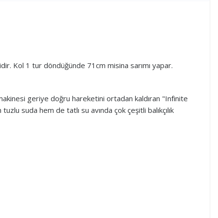
idir. Kol 1 tur döndüğünde 71cm misina sarımı yapar.
makinesi geriye doğru hareketini ortadan kaldıran "Іnfіnіtе
zlu suda hem de tatlı su avında çok çeşitli balıkçılık