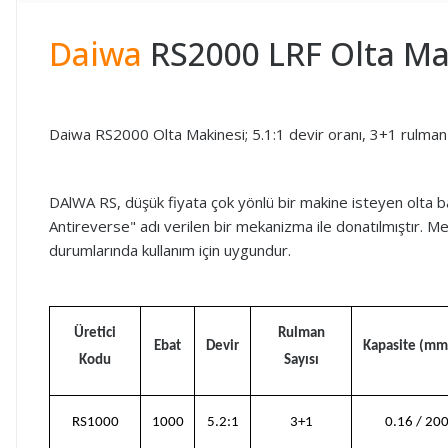
Daiwa
RS2000 LRF Olta Ma
Daiwa RS2000 Olta Makinesi; 5.1:1 devir oranı, 3+1 rulman 
DAlWA RS, düşük fiyata çok yönlü bir makine isteyen olta bal
Аntіrеvеrѕе" adı verilen bir mekanizma ile donatılmıştır. Me
durumlarında kullanım için uygundur.
Üretici
Rulman
Ebat
Devir
Kapasite (m
Kodu
Sayısı
RS1000
1000
5.2:1
3+1
0.16 / 20