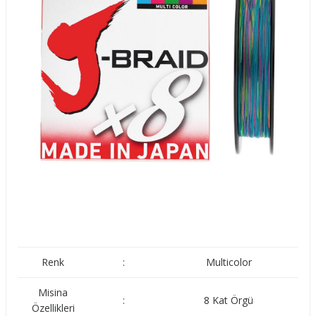
12755128
300
0,28
18
M
12755135
26,5
300
0,35
M
Renk
:
Multicolor
Misina
:
8 Kat Örgü
Özellikleri