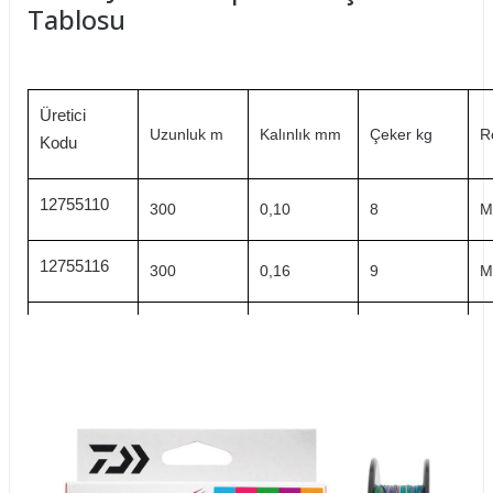
Tablosu
Üretici
Uzunluk m
Kalınlık mm
Çeker kg
R
Kodu
12755110
300
0,10
8
M
12755116
300
0,16
9
M
12755118
300
0,18
12
M
12755120
300
0,2
13
M
12755124
300
0,24
17
M