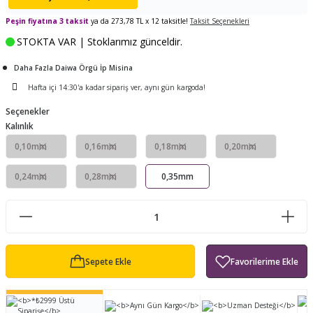
ları
tand
ürek Testere
Baitcasting Olta Makinesi
Çıkrık Tekne Kamışı
Balıkçı Çantası
Peşin fiyatına 3 taksit
ya da 273,78 TL x 12 taksitle!
Taksit Seçenekleri
STOKTA VAR | Stoklarımız günceldir.
en
iti
Makine Yağı
Göl Kamışı
Balık Malzemeleri Çantası
Daha Fazla Daiwa Örgü İp Misina
okası
ası
Kepçe Livar Pinter
Hafta içi 14:30'a kadar sipariş ver, aynı gün kargoda!
Seçenekler
ari
eri
Mücadele Kemeri
Kalınlık
0,10mm
0,16mm
0,18mm
0,20mm
 / Yedek Parça
Balık Kovası
0,24mm
0,28mm
0,35mm
Sepete Ekle