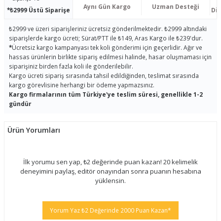
Aynı Gün Kargo
Uzman Desteği
*₺2999 Üstü Siparişe
Dis
₺2999 ve üzeri siparişleriniz ücretsiz gönderilmektedir. ₺2999 altındaki
siparişlerde kargo ücreti; Sürat/PTT ile ₺149, Aras Kargo ile ₺239'dur.
*
Ücretsiz kargo kampanyası tek koli gönderimi için geçerlidir. Ağır ve
hassas ürünlerin birlikte sipariş edilmesi halinde, hasar oluşmaması için
siparişiniz birden fazla koli ile gönderilebilir.
Kargo ücreti sipariş sırasında tahsil edildiğinden, teslimat sırasında
kargo görevlisine herhangi bir ödeme yapmazsınız.
Kargo firmalarının tüm Türkiye'ye teslim süresi, genellikle 1-2
gündür
Ürün Yorumları
İlk yorumu sen yap, ₺2 değerinde puan kazan! 20 kelimelik
deneyimini paylaş, editör onayından sonra puanın hesabına
yüklensin.
Yorum Yaz ₺2 Değerinde 2000 Puan Kazan*