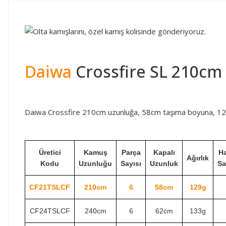
Daiwa
Crossfire SL 210cm 
Daiwa Crossfire 210cm uzunluğa, 58cm taşıma boyuna, 129 gr
Üretici
Kamuş
Parça
Kapalı
Ha
Ağırlık
Kodu
Uzunluğu
Sayısı
Uzunluk
Sa
CF21TSLCF
210cm
6
58cm
129g
CF24TSLCF
240cm
6
62cm
133g