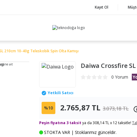
Kayıt Ol
Müşt
SL 210cm 10-40g Teleskobik Spin Olta Kamışı
Daiwa Crossfire SL
neğine ait
0 Yorum
Y
Yetkili Satıcı
2.765,87 TL
%10
3.073,18 TL
Peşin fiyatına 3 taksit
ya da 308,14 TL x 12 taksitle!
Ta
STOKTA VAR | Stoklarımız günceldir.