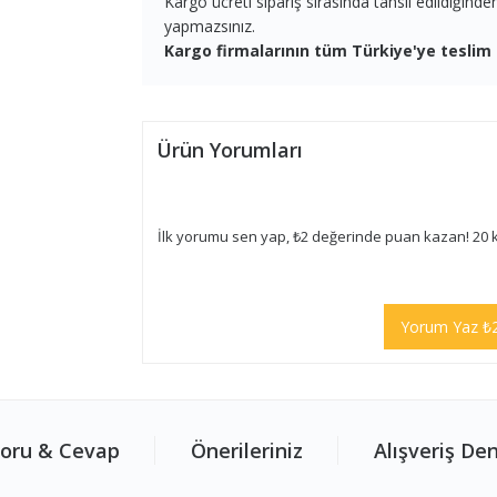
Kargo ücreti sipariş sırasında tahsil edildiğind
yapmazsınız.
Kargo firmalarının tüm Türkiye'ye teslim 
Ürün Yorumları
İlk yorumu sen yap, ₺2 değerinde puan kazan! 20 
Yorum Yaz ₺
oru & Cevap
Önerileriniz
Alışveriş De