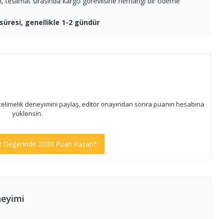
en, teslimat sırasında kargo görevlisine herhangi bir ödeme
süresi, genellikle 1-2 gündür
kelimelik deneyimini paylaş, editör onayından sonra puanın hesabına
yüklensin.
2 Değerinde 2000 Puan Kazan*
neyimi