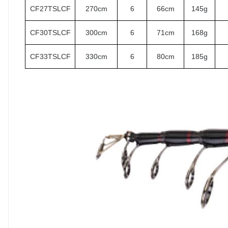
CF27TSLCF
270cm
6
66cm
145g
CF30TSLCF
300cm
6
71cm
168g
CF33TSLCF
330cm
6
80cm
185g