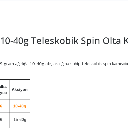
10-40g Teleskobik Spin Olta 
am ağırlığa 10-40g atış aralığına sahip teleskobik spin kamışıdır
lka
Aksiyon
yısı
6
10-40g
6
15-60g