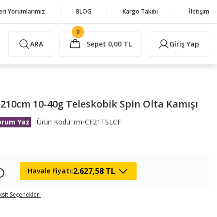
eri Yorumlarımız
BLOG
Kargo Takibi
İletişim
0
ARA
Sepet
0,00 TL
Giriş Yap
 210cm 10-40g Teleskobik Spin Olta Kamışı
orum Yaz
Ürün Kodu: rm-CF21TSLCF
2.627,58 TL
Havale Fiyatı:
ksit Seçenekleri