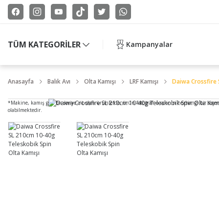
TÜM KATEGORİLER
Kampanyalar
Anasayfa
Balık Avı
Olta Kamışı
LRF Kamışı
Daiwa Crossfire 
*Makine, kamış gibi bir seriye ait olan ürünlerde, ürün fotoğrafı o serinin herhangi bir seçe
olabilmektedir.