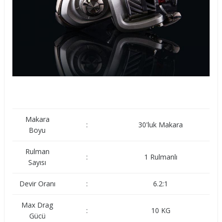
CF20LT5000C
5000
5.2:1
1
CF20LT5000CXH
5000
5.7:1
1
CF20LT6000
6000
5.1:1
1
Makara
:
30'luk Makara
Boyu
Rulman
:
1 Rulmanlı
Sayısı
Devir Oranı
:
6.2:1
Max Drag
:
10 KG
Gücü