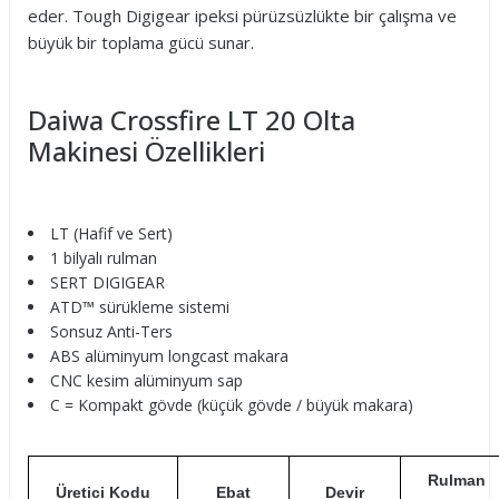
eder. Tough Digigear ipeksi pürüzsüzlükte bir çalışma ve
büyük bir toplama gücü sunar.
Daiwa Crossfire LT 20 Olta
Makinesi Özellikleri
LT (Hafif ve Sert)
1 bilyalı rulman
SERT DIGIGEAR
ATD™ sürükleme sistemi
Sonsuz Anti-Ters
ABS alüminyum longcast makara
CNC kesim alüminyum sap
C = Kompakt gövde (küçük gövde / büyük makara)
Rulman
Üretici Kodu
Ebat
Devir