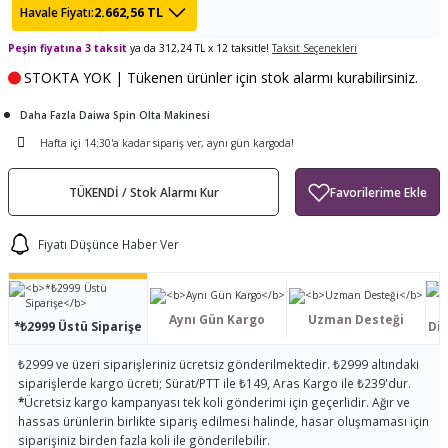
2.662,56 TL
Havale Fiyatı:
ları
tand
ürek Testere
Baitcasting Olta Makinesi
Çıkrık Tekne Kamışı
Balıkçı Çantası
Peşin fiyatına 3 taksit
ya da 312,24 TL x 12 taksitle!
Taksit Seçenekleri
en
iti
Makine Yağı
Göl Kamışı
Balık Malzemeleri Çantası
STOKTA YOK | Tükenen ürünler için stok alarmı kurabilirsiniz.
Daha Fazla Daiwa Spin Olta Makinesi
okası
ası
Kepçe Livar Pinter
Hafta içi 14:30'a kadar sipariş ver, aynı gün kargoda!
ari
eri
Mücadele Kemeri
TÜKENDİ / Stok Alarmı Kur
 / Yedek Parça
Balık Kovası
Fiyatı Düşünce Haber Ver
Aynı Gün Kargo
Uzman Desteği
*₺2999 Üstü Siparişe
Dis
₺2999 ve üzeri siparişleriniz ücretsiz gönderilmektedir. ₺2999 altındaki
siparişlerde kargo ücreti; Sürat/PTT ile ₺149, Aras Kargo ile ₺239'dur.
*
Ücretsiz kargo kampanyası tek koli gönderimi için geçerlidir. Ağır ve
hassas ürünlerin birlikte sipariş edilmesi halinde, hasar oluşmaması için
siparişiniz birden fazla koli ile gönderilebilir.