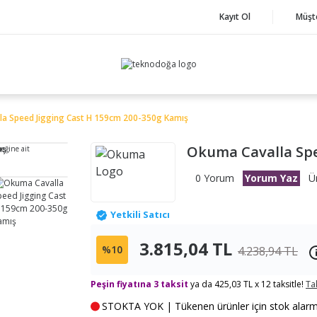
Kayıt Ol
Müşt
a Speed Jigging Cast H 159cm 200-350g Kamış
Okuma Cavalla Spe
neğine ait
0 Yorum
Yorum Yaz
Ü
Yetkili Satıcı
3.815,04 TL
%10
4.238,94 TL
Peşin fiyatına 3 taksit
ya da 425,03 TL x 12 taksitle!
Ta
STOKTA YOK | Tükenen ürünler için stok alarmı k