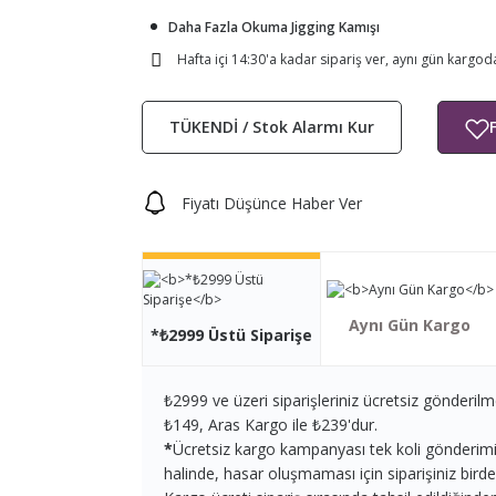
Daha Fazla Okuma Jigging Kamışı
Hafta içi 14:30'a kadar sipariş ver, aynı gün kargod
TÜKENDİ / Stok Alarmı Kur
Fiyatı Düşünce Haber Ver
Aynı Gün Kargo
*₺2999 Üstü Siparişe
₺2999 ve üzeri siparişleriniz ücretsiz gönderilm
₺149, Aras Kargo ile ₺239'dur.
*
Ücretsiz kargo kampanyası tek koli gönderimi iç
halinde, hasar oluşmaması için siparişiniz birden 