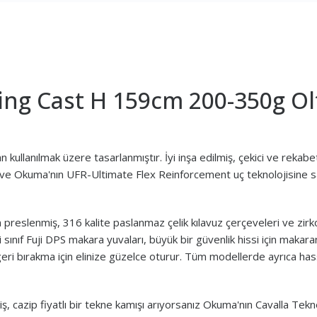
ing Cast H 159cm 200-350g Ol
kullanılmak üzere tasarlanmıştır. İyi inşa edilmiş, çekici ve rekabetç
e Okuma'nın UFR-Ultimate Flex Reinforcement uç teknolojisine sah
derin preslenmiş, 316 kalite paslanmaz çelik kılavuz çerçeveleri ve 
nci sınıf Fuji DPS makara yuvaları, büyük bir güvenlik hissi için maka
ri bırakma için elinize güzelce oturur. Tüm modellerde ayrıca hass
ilmiş, cazip fiyatlı bir tekne kamışı arıyorsanız Okuma'nın Cavalla T