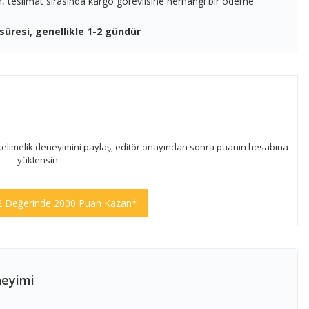
en, teslimat sırasında kargo görevlisine herhangi bir ödeme
süresi, genellikle 1-2 gündür
kelimelik deneyimini paylaş, editör onayından sonra puanın hesabına
yüklensin.
2 Değerinde 2000 Puan Kazan*
neyimi