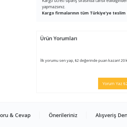
Kargo ücreti sipariş sırasında tahsil edildiğind
yapmazsınız.
Kargo firmalarının tüm Türkiye'ye teslim 
Ürün Yorumları
İlk yorumu sen yap, ₺2 değerinde puan kazan! 20 
Yorum Yaz ₺
oru & Cevap
Önerileriniz
Alışveriş De