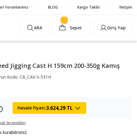
eri Yorumlarımız
BLOG
Kargo Takibi
İletişim
ARA
Sepet
Giriş Yap
ed Jigging Cast H 159cm 200-350g Kamış
rün Kodu: CB_CAV-S-531H
3.624,29 TL
Havale Fiyatı:
ksit Seçenekleri
urabilirsiniz.