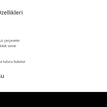
ellikleri
uz çerçeveler
uluk sunar
a tutucu bulunur
su