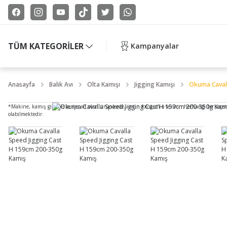
TÜM KATEGORİLER
Kampanyalar
Anasayfa
Balık Avı
Olta Kamışı
Jigging Kamışı
Okuma Cavall
*Makine, kamış gibi bir seriye ait olan ürünlerde, ürün fotoğrafı o serinin herhangi bir seçe
olabilmektedir.