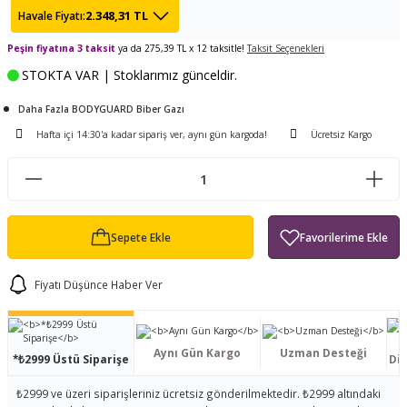
2.348,31 TL
Havale Fiyatı:
ları
tand
ürek Testere
Baitcasting Olta Makinesi
Çıkrık Tekne Kamışı
Balıkçı Çantası
Peşin fiyatına 3 taksit
ya da 275,39 TL x 12 taksitle!
Taksit Seçenekleri
en
iti
Makine Yağı
Göl Kamışı
Balık Malzemeleri Çantası
STOKTA VAR | Stoklarımız günceldir.
okası
ası
Daha Fazla BODYGUARD Biber Gazı
Kepçe Livar Pinter
Hafta içi 14:30'a kadar sipariş ver, aynı gün kargoda!
Ücretsiz Kargo
ari
eri
Mücadele Kemeri
 / Yedek Parça
Balık Kovası
Sepete Ekle
Fiyatı Düşünce Haber Ver
Aynı Gün Kargo
Uzman Desteği
*₺2999 Üstü Siparişe
Dis
₺2999 ve üzeri siparişleriniz ücretsiz gönderilmektedir. ₺2999 altındaki