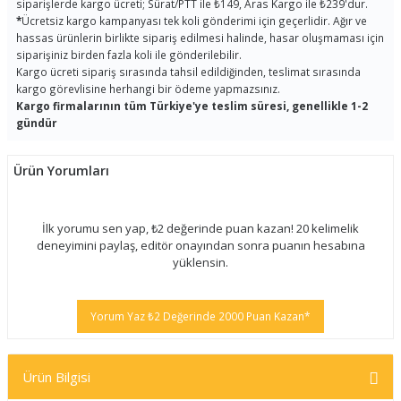
siparişlerde kargo ücreti; Sürat/PTT ile ₺149, Aras Kargo ile ₺239'dur.
*
Ücretsiz kargo kampanyası tek koli gönderimi için geçerlidir. Ağır ve
hassas ürünlerin birlikte sipariş edilmesi halinde, hasar oluşmaması için
siparişiniz birden fazla koli ile gönderilebilir.
Kargo ücreti sipariş sırasında tahsil edildiğinden, teslimat sırasında
kargo görevlisine herhangi bir ödeme yapmazsınız.
Kargo firmalarının tüm Türkiye'ye teslim süresi, genellikle 1-2
gündür
Ürün Yorumları
İlk yorumu sen yap, ₺2 değerinde puan kazan! 20 kelimelik
deneyimini paylaş, editör onayından sonra puanın hesabına
yüklensin.
Yorum Yaz ₺2 Değerinde 2000 Puan Kazan*
Ürün Bilgisi