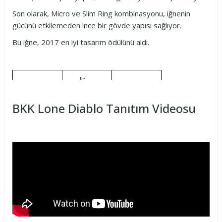
Son olarak, Micro ve Slim Ring kombinasyonu, iğnenin
gücünü etkilemeden ince bir gövde yapısı sağlıyor.
Bu iğne, 2017 en iyi tasarım ödülünü aldı.
İğne
Ürün Kodu
Adet
Numarası
BKK Lone Diablo Tanıtım Videosu
A-ES-8910
1
8
A-ES-8911
1/0
8
A-ES-8912
2/0
6
A-ES-8913
3/0
6
A-ES-8915
5/0
4