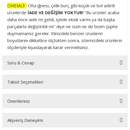
ÖNEMLİ! :
Olta iğnesi, çelik burç gibi küçük ve bol adetli
ürünlerde
İADE VE DEĞİŞİM YOKTUR!
"Bu ürünler acaba
daha önce iade mi geldi, içinde eksik varmı ya da başka
parçalarla değiştirildi mi" diye ne sizin ne de bizim şüphe
duymamamız gerekir. Elinizdeki benzer ürünlerin
boyutlarını dikkatlice ölçtükten sonra, sitemizdeki ürünlerin
ölçüleriyle kıyaslayarak karar vermelisiniz.
Soru & Cevap
Taksit Seçenekleri
Ürün hakkında henüz soru sorulmamış.
Önerileriniz
Soru Sor
Bu ürünün fiyat bilgisi, resim, ürün açıklamalarında ve diğer
Alışveriş Deneyimi
konularda yetersiz gördüğünüz noktaları öneri formunu
kullanarak tarafımıza iletebilirsiniz.