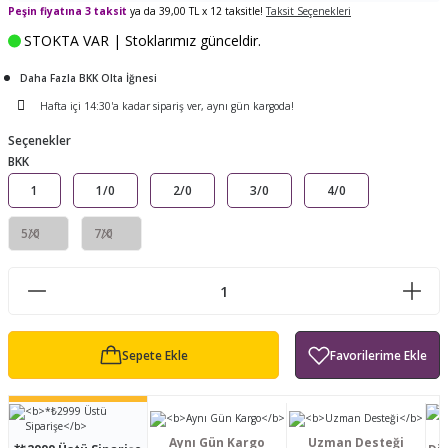
Peşin fiyatına 3 taksit
ya da 39,00 TL x 12 taksitle!
Taksit Seçenekleri
ları
tand
ürek Testere
Baitcasting Olta Makinesi
Çıkrık Tekne Kamışı
Balıkçı Çantası
STOKTA VAR | Stoklarımız günceldir.
en
iti
Makine Yağı
Göl Kamışı
Balık Malzemeleri Çantası
Daha Fazla BKK Olta İğnesi
Hafta içi 14:30'a kadar sipariş ver, aynı gün kargoda!
okası
ası
Kepçe Livar Pinter
Seçenekler
BKK
ari
eri
Mücadele Kemeri
1
1/0
2/0
3/0
4/0
 / Yedek Parça
Balık Kovası
5/0
7/0
Sepete Ekle
Aynı Gün Kargo
Uzman Desteği