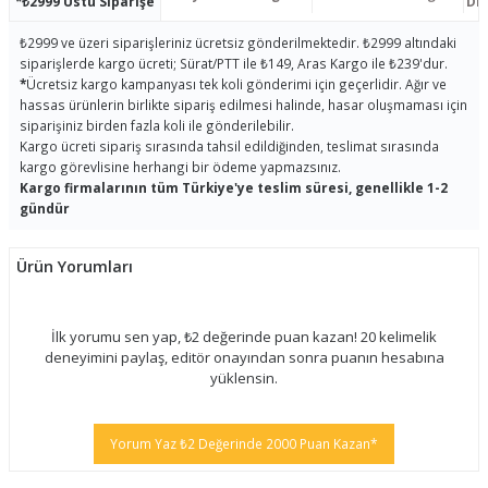
*₺2999 Üstü Siparişe
Dis
₺2999 ve üzeri siparişleriniz ücretsiz gönderilmektedir. ₺2999 altındaki
siparişlerde kargo ücreti; Sürat/PTT ile ₺149, Aras Kargo ile ₺239'dur.
*
Ücretsiz kargo kampanyası tek koli gönderimi için geçerlidir. Ağır ve
hassas ürünlerin birlikte sipariş edilmesi halinde, hasar oluşmaması için
siparişiniz birden fazla koli ile gönderilebilir.
Kargo ücreti sipariş sırasında tahsil edildiğinden, teslimat sırasında
kargo görevlisine herhangi bir ödeme yapmazsınız.
Kargo firmalarının tüm Türkiye'ye teslim süresi, genellikle 1-2
gündür
Ürün Yorumları
İlk yorumu sen yap, ₺2 değerinde puan kazan! 20 kelimelik
deneyimini paylaş, editör onayından sonra puanın hesabına
yüklensin.
Yorum Yaz ₺2 Değerinde 2000 Puan Kazan*