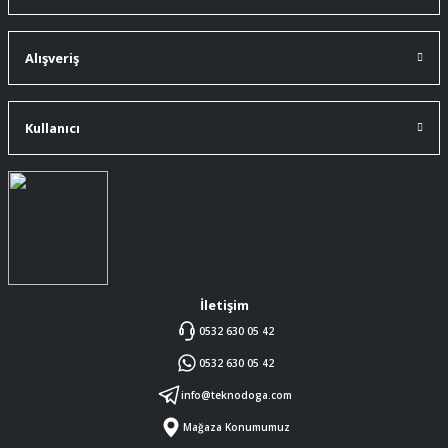
91 mm çakıma tam oldu.
A... Ç... | 11/07/2026
Alışveriş
ürüne gelince swiss knife tam oturdu ve
kullandığımda da işlevini yerine getir.
Kullanıcı
A... Ç... | 11/07/2026
Memnumum
K... N... | 09/07/2026
Gayet profesyonel bir ekip
Furkan Kaşıkyapan | 25/05/2026
İletişim
0532 630 05 42
GAYET GÜZEL VE ÖZENLİ
0532 630 05 42
PAKETLENMİŞTİ
Sedat Vural | 23/05/2026
info@teknodoga.com
Mağaza Konumumuz
ALIŞ VERİŞİ HEP BİLİNEN SİTELERDEN