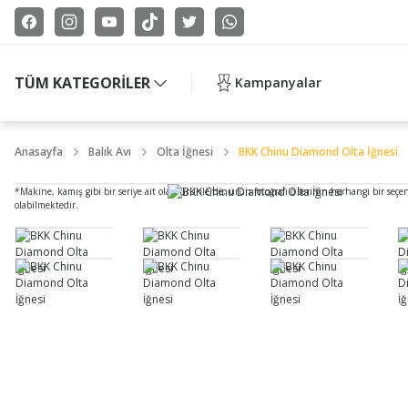
TÜM KATEGORİLER
Kampanyalar
Anasayfa
Balık Avı
Olta İğnesi
BKK Chinu Diamond Olta İğnesi
*Makine, kamış gibi bir seriye ait olan ürünlerde, ürün fotoğrafı o serinin herhangi bir seçe
olabilmektedir.