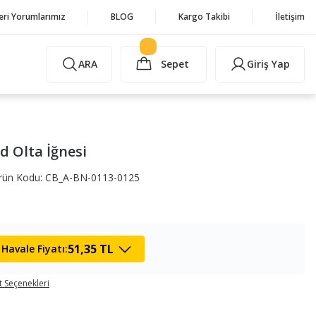
eri Yorumlarımız
BLOG
Kargo Takibi
İletişim
ARA
Sepet
Giriş Yap
 Olta İğnesi
rün Kodu: CB_A-BN-0113-0125
51,35 TL
Havale Fiyatı:
t Seçenekleri