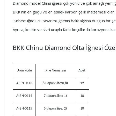
Diamond model Chinu iğnesi çok yönlü ve çok amaçlı yem iğ
BKK'nın en güçlü ve en esnek karbon çelik malzemesi olan
‘Kirbed’ iğne ucu tasarımı iğnenin balık ağzına düzgün bir şe
Ayrıca, keskin ve sivri ucuyla farklı koşullarda korozyona ka
BKK Chinu Diamond Olta İğnesi Özell
Ürün Kodu
İğne Numarası
Adet
A-BN-0113
8 (Japon Size:0,8)
12
A-BN-0114
7 (Japon Size: 1)
10
A-BN-0115
6 (Japon Size: 2)
10