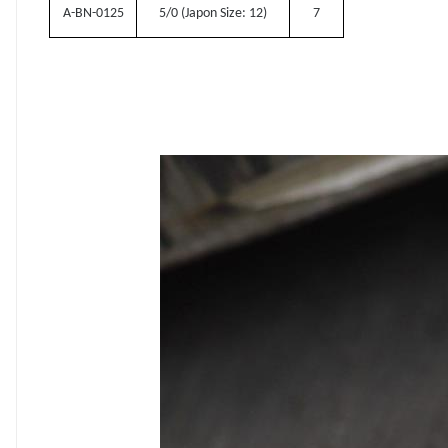
A-BN-0125
5/0 (Japon Size: 12)
7