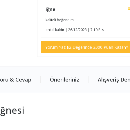
iğne
kaliteli beğendim
erdal kaldır | 26/12/2023 | 7 10 Pcs
Yorum Yaz ₺2 Değerinde 2000 Puan Kazan*
oru & Cevap
Önerileriniz
Alışveriş De
ğnesi