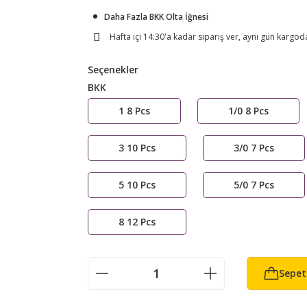
Daha Fazla BKK Olta İğnesi
Hafta içi 14:30'a kadar sipariş ver, aynı gün kargod
Seçenekler
BKK
1 8 Pcs
1/0 8 Pcs
3 10 Pcs
3/0 7 Pcs
5 10 Pcs
5/0 7 Pcs
8 12 Pcs
Sepet