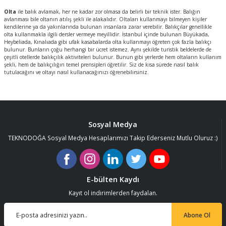
ları
tand
ürek Testere
Baitcasting Olta Makinesi
Çıkrık Tekne Kamışı
Balıkçı Çantası
Olta
ile balık avlamak, her ne kadar zor olmasa da belirli bir teknik ister. Balığın
avlanması bile oltanın atılış şekli ile alakalıdır. Oltaları kullanmayı bilmeyen kişiler
kendilerine ya da yakınlarında bulunan insanlara zarar verebilir. Balıkçılar genellikle
olta kullanmakla ilgili dersler vermeye meyillidir. İstanbul içinde bulunan Büyükada,
en
iti
Makine Yağı
Göl Kamışı
Balık Malzemeleri Çantası
Heybeliada, Kınalıada gibi ufak kasabalarda olta kullanmayı öğreten çok fazla balıkçı
bulunur. Bunların çoğu herhangi bir ücret istemez. Aynı şekilde turistik beldelerde de
çeşitli otellerde balıkçılık aktiviteleri bulunur. Bunun gibi yerlerde hem oltaların kullanım
okası
ası
Kepçe Livar Pinter
şekli, hem de balıkçılığın temel prensipleri öğretilir. Siz de kısa sürede nasıl balık
tutulacağını ve oltayı nasıl kullanacağınızı öğrenebilirsiniz.
ari
eri
Mücadele Kemeri
 / Yedek Parça
Balık Kovası
Sosyal Medya
TEKNODOĞA Sosyal Medya Hesaplarımızı Takip Ederseniz Mutlu Oluruz :)
E-bülten Kaydı
Kayıt ol indirimlerden faydalan.
Abone Ol