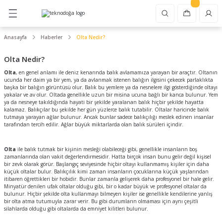
Geri Dön
Geri Dön
Geri Dön
Geri Dön
Geri Dön
Geri Dön
asap Bıçakları
oor
unma
şere Kovucu
Olta Seti
Olta Makinesi
Olta Kamışı
Olta Misinası
Suni Yem
Olta Takımı Malzemeleri
Balıkçı Ekipmanları
Balıkçı Giyimi
Hazır Olta / Çapari
Kasap Bıçakları
Şef ve Mutfak Bıçakları
Masat ve Bileme Aleti
Çakı ve Bıçak
Fener
Dürbün Teleskop Mikroskop
Elektro Şok Cihazı
Kara Avı
Tütsü
Anasayfa
Haberler
Olta Nedir?
Olta Nedir?
öcek Kovucu
LRF Olta Seti
Genel Kullanım Olta Makinesi
Genel Kullanım Kamış
Monofilament Misina
Sahte Balık
Fırdöndü Klips Halka
Balıkçı Pensesi, Makası, Bıçağı
Balıkçı Eldiveni
Sazan Olta Takımı
Kasap Kurban Bıçak Seti
Şef Bıçağı
Oval Masat
Çok Fonksiyonlu Çakı
El Feneri
Dürbün
Elektroşok Yedek Parçası
Bakım Yağı ve Pas Çözücü
Geri Akış Konik Tütsü
Olta
, en genel anlamı ile deniz kenarında balık avlamamıza yarayan bir araçtır. Oltanın
ucunda her daim ya bir yem, ya da avlanmak istenen balığın ilgisini çekecek parlaklıkta
ıçakları
vucu
başka bir balığın görüntüsü olur. Balık bu yemlere ya da nesnelere ilgi gösterdiğinde oltayı
Sazan Olta Seti
Spin Olta Makinesi
Spin Kamışı
Örgü İp Misina
Silikon Yem
Olta Kurşunu
Gripper Balık Tutucu
Balıkçı Yeleği
Yemli Olta Takımı
Kurban Kelle Bıçağı
Ekmek Bıçağı
Yuvarlak Masat
Çakı
Kafa Lambası
Mikroskop
Harbi Takımı
Tütsülük ve Buhurdanlık
yakalar ve av olur. Oltada genellikle uzun bir misina ucuna bağlı bir kanca bulunur. Yem
ya da nesneye takıldığında hayati bir şekilde yaralanan balık hiçbir şekilde hayatta
kalamaz. Balıkçılar bu şekilde her gün yüzlerce balık tutabilir. Oltalar haricinde balık
oyacağı
ubaton Cam Kırıcı
ovucu
Spin Olta Seti
LRF Olta Makinesi
LRF Kamışı
Fluorocarbon Misina
LRF Sahtesi
Yem İpi, PVA Eriyen Poşet
Olta Alarmı, Zili, Işığı
Çapari
Yüzme Bıçağı
Fileto Bıçağı
Geniş Masat
Kamp ve Avcı Bıçağı
Kamp Lambası
Teleskop
tutmaya yarayan ağlar bulunur. Ancak bunlar sadece balıkçılığı meslek edinen insanlar
tarafından tercih edilir. Ağlar büyük miktarlarda olan balık sürüleri içindir.
 Aleti
Surf Olta Seti
Surf Olta Makinesi
Surf Kamışı
Sazan Misinası
Jigging Yemi
Olta Boncuğu, Stopper
İğne Çıkarma Aparatı
Zargana İpeği
Kemik Sıyırma Bıçağı
Meyve Sebze Bıçağı
Elmas Masat
Çakı ve Kamp Bıçağı Bileme Aletleri
Olta
ile balık tutmak bir kişinin mesleği olabileceği gibi, genellikle insanların boş
zamanlarında olan vakit değerlendirmesidir. Hatta birçok insan bunu gelir değil kişisel
azı
Tekne Olta Seti
Jigging Olta Makinesi
Jigging Kamışı
Lider Misina
Olta Kaşığı
Yemleme Aparatı
Olta Sehpası Kamış Ayağı
Et Satırı
Biftek Bıçağı
Bileme Aleti
Multitool Penseli Çakı
bir zevk olarak görür. Başlangıç seviyesinde hiçbir oltayı kullanmamış kişiler için daha
küçük oltalar bulur. Balıkçılık kimi zaman insanların çocuklarına küçük yaşlarından
itibaren öğrettikleri bir hobidir. Bunlar zamanla gelişerek daha profesyonel bir hale gelir.
letleri ve Aksesuar
i
Sazan Olta Makinesi
Sazan Kamışı
Çelik Tel
Kalamar Zokası
Takım Sarma Aparatı
Misina Derinlik Ölçer
Bileme Taşı
Çakı Bıçak Aksesuarları
Minyatür denilen ufak oltalar olduğu gibi, bir o kadar büyük ve profesyonel oltalar da
bulunur. Hiçbir şekilde olta kullanmayı bilmeyen kişiler ise genellikle kendilerine yanlış
bir olta atma tutumuyla zarar verir. Bu gibi durumların olmaması için aynı çeşitli
lzemeleri
Kütüklük
op Mikroskop
 Setleri
silahlarda olduğu gibi oltalarda da emniyet kilitleri bulunur.
Çıkrık Olta Makinesi
Tekne Bot Kamışı
Fly Misinası
Sazan Yemi
Olta Şamandırası, Mantarı
Kamış Makine Olta Çantası
Kelebek Masat