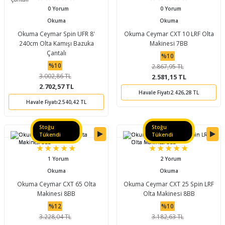
0 Yorum
0 Yorum
Okuma
Okuma
Okuma Ceymar Spin UFR 8'
Okuma Ceymar CXT 10 LRF Olta
240cm Olta Kamışı Bazuka
Makinesi 7BB
Çantalı
%10
%10
2.867,95 TL
3.002,86 TL
2.581,15 TL
2.702,57 TL
Havale Fiyatı
2.426,28 TL
Havale Fiyatı
2.540,42 TL
Stoğu
Stoğu
Tükendi
Tükendi
1 Yorum
2 Yorum
Okuma
Okuma
Okuma Ceymar CXT 65 Olta
Okuma Ceymar CXT 25 Spin LRF
Makinesi 8BB
Olta Makinesi 8BB
%12
%10
3.228,04 TL
3.182,63 TL