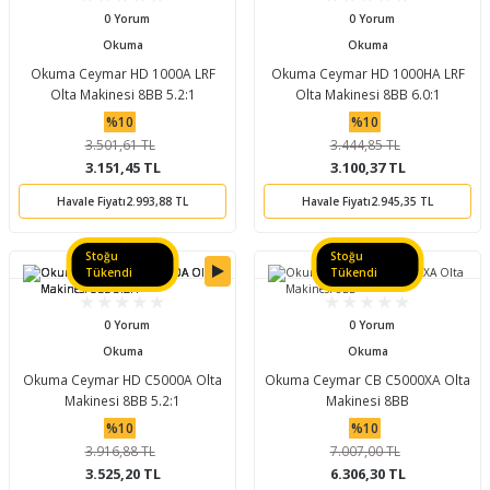
0 Yorum
0 Yorum
ları
tand
ürek Testere
Baitcasting Olta Makinesi
Çıkrık Tekne Kamışı
Balıkçı Çantası
Okuma
Okuma
Okuma Ceymar HD 1000A LRF
Okuma Ceymar HD 1000HA LRF
en
iti
Makine Yağı
Göl Kamışı
Balık Malzemeleri Çantası
Olta Makinesi 8BB 5.2:1
Olta Makinesi 8BB 6.0:1
%10
%10
okası
ası
Kepçe Livar Pinter
3.501,61 TL
3.444,85 TL
3.151,45 TL
3.100,37 TL
ari
eri
Mücadele Kemeri
Havale Fiyatı
2.993,88 TL
Havale Fiyatı
2.945,35 TL
 / Yedek Parça
Balık Kovası
Stoğu
Stoğu
Tükendi
Tükendi
0 Yorum
0 Yorum
Okuma
Okuma
Okuma Ceymar HD C5000A Olta
Okuma Ceymar CB C5000XA Olta
Makinesi 8BB 5.2:1
Makinesi 8BB
%10
%10
3.916,88 TL
7.007,00 TL
3.525,20 TL
6.306,30 TL