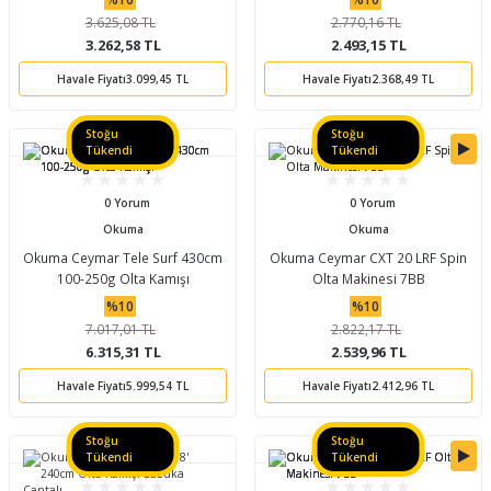
3.625,08 TL
2.770,16 TL
3.262,58 TL
2.493,15 TL
Havale Fiyatı
3.099,45 TL
Havale Fiyatı
2.368,49 TL
Stoğu
Stoğu
Tükendi
Tükendi
0 Yorum
0 Yorum
Okuma
Okuma
Okuma Ceymar Tele Surf 430cm
Okuma Ceymar CXT 20 LRF Spin
100-250g Olta Kamışı
Olta Makinesi 7BB
%10
%10
7.017,01 TL
2.822,17 TL
6.315,31 TL
2.539,96 TL
Havale Fiyatı
5.999,54 TL
Havale Fiyatı
2.412,96 TL
Stoğu
Stoğu
Tükendi
Tükendi