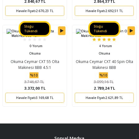
2.840,67 TL
2.864,37 TL
Havale Fiyatı
2.670,23 TL
Havale Fiyatı
2.692,51 TL
Stoğu
Stoğu
Tükendi
Tükendi
0 Yorum
4 Yorum
Okuma
Okuma
Okuma Ceymar CXT 55 Olta
Okuma Ceymar CXT 40 Spin Olta
Makinesi 8BB 4.5:1
Makinesi 8BB
%10
%10
3.746,67 TL
3.099,16 TL
3.372,00 TL
2.789,24 TL
Havale Fiyatı
3.169,68 TL
Havale Fiyatı
2.621,89 TL
Sosyal Medya