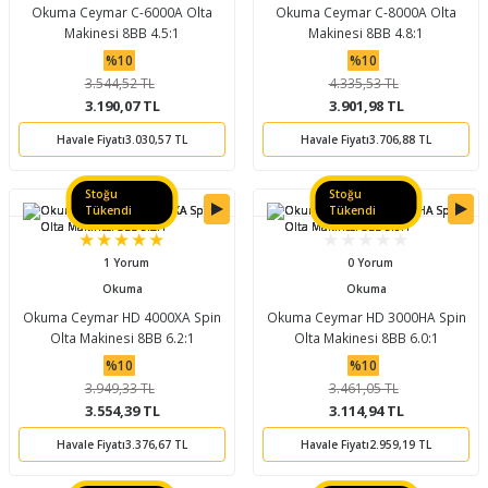
Okuma Ceymar C-6000A Olta
Okuma Ceymar C-8000A Olta
Makinesi 8BB 4.5:1
Makinesi 8BB 4.8:1
%10
%10
3.544,52 TL
4.335,53 TL
3.190,07 TL
3.901,98 TL
Havale Fiyatı
3.030,57 TL
Havale Fiyatı
3.706,88 TL
Stoğu
Stoğu
Tükendi
Tükendi
1 Yorum
0 Yorum
Okuma
Okuma
Okuma Ceymar HD 4000XA Spin
Okuma Ceymar HD 3000HA Spin
Olta Makinesi 8BB 6.2:1
Olta Makinesi 8BB 6.0:1
%10
%10
3.949,33 TL
3.461,05 TL
3.554,39 TL
3.114,94 TL
Havale Fiyatı
3.376,67 TL
Havale Fiyatı
2.959,19 TL