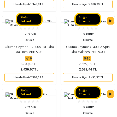
Havale Fiyatı
3.348,94 TL
Havale Fiyatı
5.990,99 TL
Stoğu
Stoğu
Tükendi
Tükendi
0 Yorum
0 Yorum
Okuma
Okuma
Okuma Ceymar C-2000A LRF Olta
Okuma Ceymar C-4000A Spin
Makinesi 8BB 5.0:1
Olta Makinesi 8BB 5.0:1
%10
%10
2.700,07 TL
2.869,38 TL
2.430,07 TL
2.582,44 TL
Havale Fiyatı
2.308,57 TL
Havale Fiyatı
2.453,32 TL
Stoğu
Stoğu
Tükendi
Tükendi
0 Yorum
0 Yorum
Okuma
Okuma