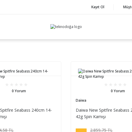
Kayıt Ol
Müşt
0 Yorum
0 Yorum
Daiwa
pitfire Seabass 240cm 14-
Daiwa New Spitfire Seabass
mışı
42g Spin Kamışı
4,58 TL
2.859,75 TL