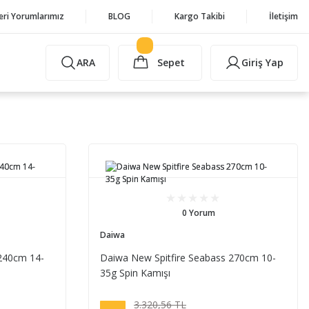
eri Yorumlarımız
BLOG
Kargo Takibi
İletişim
ARA
Sepet
Giriş Yap
0 Yorum
Daiwa
 240cm 14-
Daiwa New Spitfire Seabass 270cm 10-
35g Spin Kamışı
3.320,56 TL