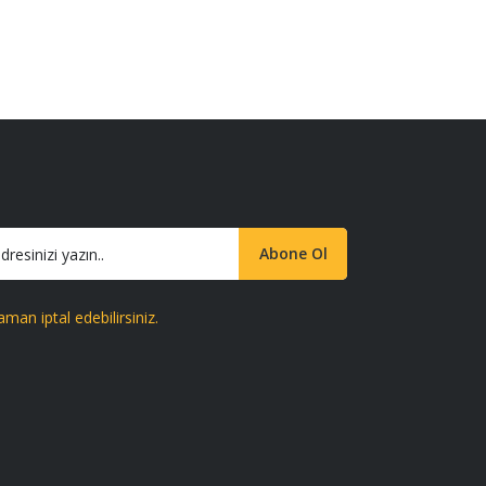
Abone Ol
aman iptal edebilirsiniz.