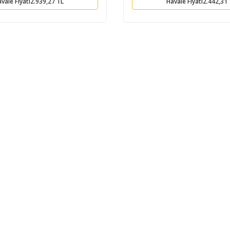
vale Fiyatı
2.939,27 TL
Havale Fiyatı
2.442,31