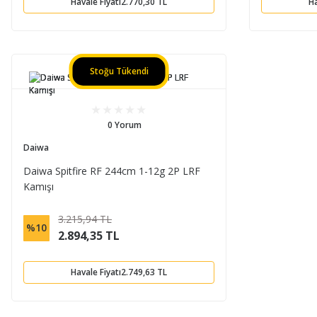
Havale Fiyatı
2.770,30 TL
Ha
Stoğu Tükendi
0 Yorum
Daiwa
Daiwa Spitfire RF 244cm 1-12g 2P LRF
Kamışı
3.215,94 TL
%10
2.894,35 TL
Havale Fiyatı
2.749,63 TL