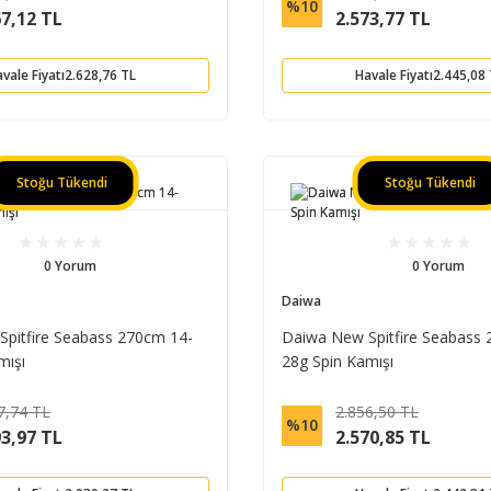
%10
67,12 TL
2.573,77 TL
vale Fiyatı
2.628,76 TL
Havale Fiyatı
2.445,08
Stoğu Tükendi
Stoğu Tükendi
0 Yorum
0 Yorum
Daiwa
pitfire Seabass 270cm 14-
Daiwa New Spitfire Seabass 
mışı
28g Spin Kamışı
7,74 TL
2.856,50 TL
%10
93,97 TL
2.570,85 TL