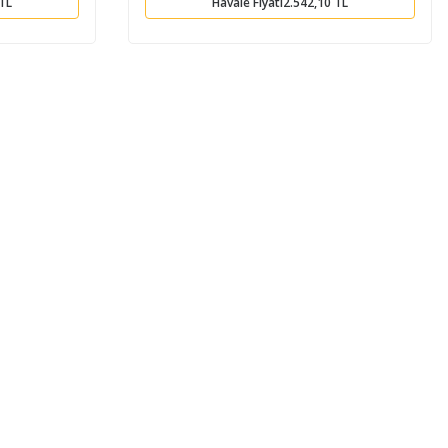
 TL
Havale Fiyatı
2.542,10 TL