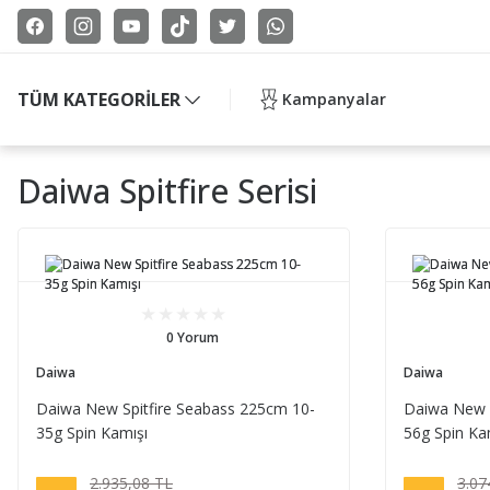
TÜM KATEGORİLER
Kampanyalar
Daiwa Spitfire Serisi
0 Yorum
Daiwa
Daiwa
Daiwa New Spitfire Seabass 225cm 10-
Daiwa New S
35g Spin Kamışı
56g Spin Ka
2.935,08 TL
3.07