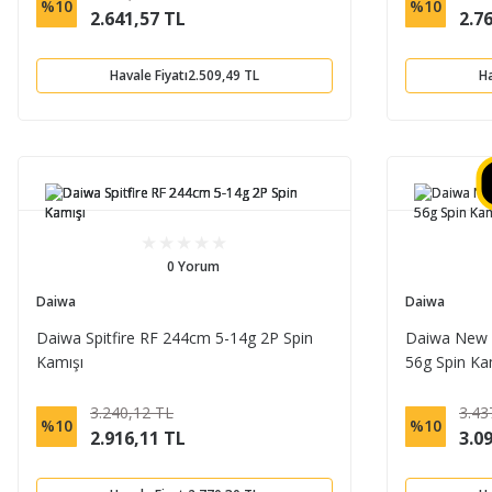
%10
%10
2.641,57 TL
2.7
Havale Fiyatı
2.509,49 TL
Ha
0 Yorum
Daiwa
Daiwa
Daiwa Spitfire RF 244cm 5-14g 2P Spin
Daiwa New S
Kamışı
56g Spin Ka
3.240,12 TL
3.43
%10
%10
2.916,11 TL
3.0