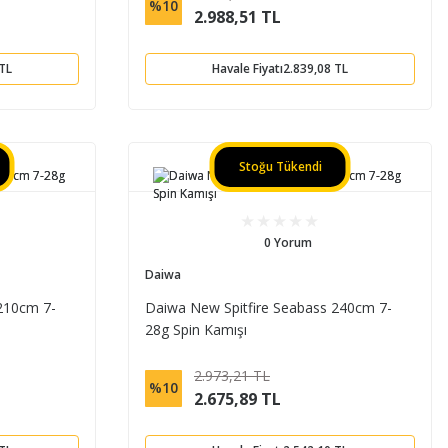
%10
2.988,51 TL
 TL
Havale Fiyatı
2.839,08 TL
Stoğu Tükendi
0 Yorum
Daiwa
210cm 7-
Daiwa New Spitfire Seabass 240cm 7-
28g Spin Kamışı
2.973,21 TL
%10
2.675,89 TL