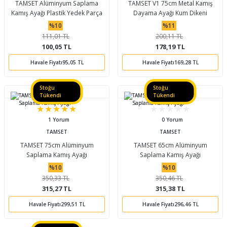
TAMSET Alüminyum Saplama
TAMSET V1 75cm Metal Kamış
Kamış Ayağı Plastik Yedek Parça
Dayama Ayağı Kum Dikeni
%10
%11
111,01 TL
200,11 TL
100,05 TL
178,19 TL
Havale Fiyatı
95,05 TL
Havale Fiyatı
169,28 TL
Stoğu
Stoğu
Tükendi
Tükendi
1 Yorum
0 Yorum
TAMSET
TAMSET
TAMSET 75cm Alüminyum
TAMSET 65cm Alüminyum
Saplama Kamış Ayağı
Saplama Kamış Ayağı
%10
%10
350,33 TL
350,46 TL
315,27 TL
315,38 TL
Havale Fiyatı
299,51 TL
Havale Fiyatı
296,46 TL