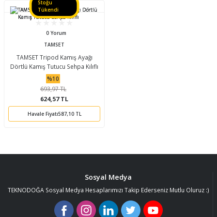
Stoğu
Tükendi
0 Yorum
TAMSET
TAMSET Tripod Kamış Ayağı
Dörtlü Kamış Tutucu Sehpa Kılıflı
%10
693,97 TL
624,57 TL
Havale Fiyatı
587,10 TL
Sosyal Medya
TEKNODOĞA Sosyal Medya Hesaplarımızı Takip Ederseniz Mutlu Oluruz :)