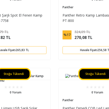
Panther
 Şarjlı Spot El Feneri Kamp
Panther Retro Kamp Lambası 
-7758
PT-800
79 TL
324,09 TL
%17
,82 TL
270,08 TL
avale Fiyatı
265,83 TL
Havale Fiyatı
256,58 
Stoğu Tükendi
Stoğu Tükendi
0 Yorum
0 Yorum
Panther
 Lümen USB Şarjlı Solar
Panther Dimerli COB Led La