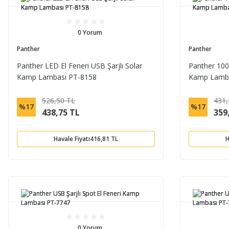
0 Yorum
Panther
Panther
Panther LED El Feneri USB Şarjlı Solar
Panther 100
Kamp Lambası PT-8158
Kamp Lamba
526,50 TL
431,
%17
%17
438,75 TL
359
Havale Fiyatı
416,81 TL
H
0 Yorum