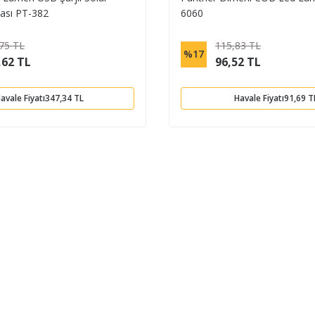
sı PT-382
6060
75 TL
115,83 TL
%17
,62 TL
96,52 TL
avale Fiyatı
347,34 TL
Havale Fiyatı
91,69 T