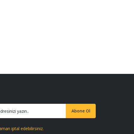
Abone Ol
aman iptal edebilirsiniz.