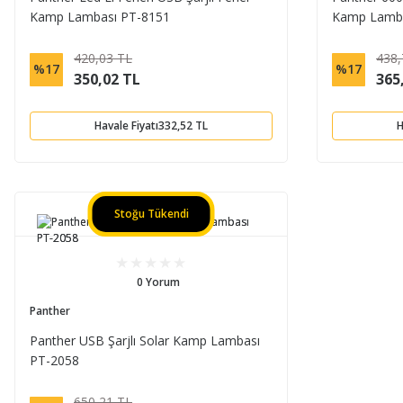
Kamp Lambası PT-8151
Kamp Lamba
420,03 TL
438,
%17
%17
350,02 TL
365
Havale Fiyatı
332,52 TL
H
Stoğu Tükendi
0 Yorum
Panther
Panther USB Şarjlı Solar Kamp Lambası
PT-2058
650,21 TL