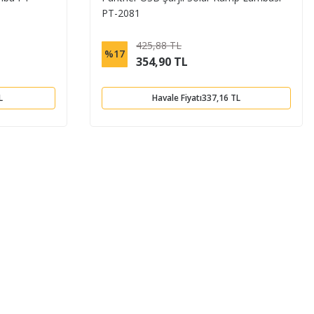
PT-2081
425,88 TL
%17
354,90 TL
L
Havale Fiyatı
337,16 TL