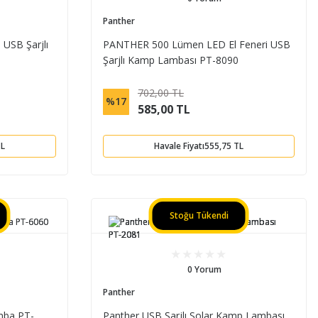
Panther
USB Şarjlı
PANTHER 500 Lümen LED El Feneri USB
Şarjlı Kamp Lambası PT-8090
702,00 TL
%17
585,00 TL
TL
Havale Fiyatı
555,75 TL
Stoğu Tükendi
0 Yorum
Panther
mba PT-
Panther USB Şarjlı Solar Kamp Lambası