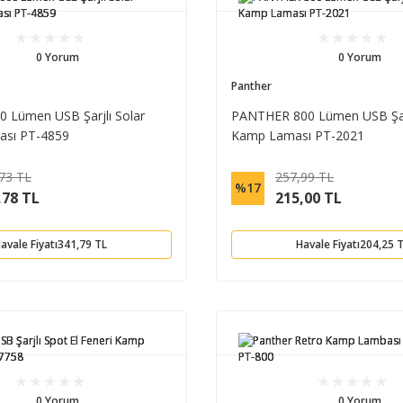
0 Yorum
0 Yorum
Panther
0 Lümen USB Şarjlı Solar
PANTHER 800 Lümen USB Şarj
sı PT-4859
Kamp Laması PT-2021
73 TL
257,99 TL
%17
,78 TL
215,00 TL
avale Fiyatı
341,79 TL
Havale Fiyatı
204,25 
0 Yorum
0 Yorum