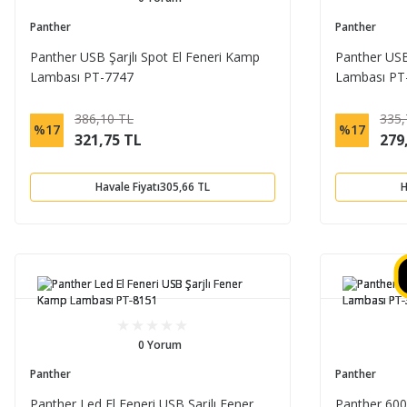
Panther
Panther
Panther USB Şarjlı Spot El Feneri Kamp
Panther USB
Lambası PT-7747
Lambası PT
386,10 TL
335,
%17
%17
321,75 TL
279
Havale Fiyatı
305,66 TL
H
0 Yorum
Panther
Panther
Panther Led El Feneri USB Şarjlı Fener
Panther 600