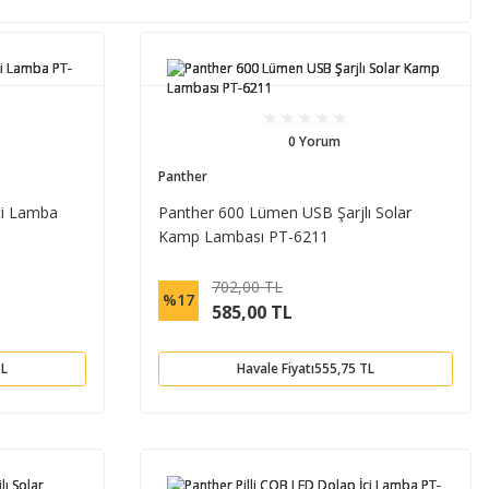
0 Yorum
Panther
İçi Lamba
Panther 600 Lümen USB Şarjlı Solar
Kamp Lambası PT-6211
702,00 TL
%17
585,00 TL
TL
Havale Fiyatı
555,75 TL