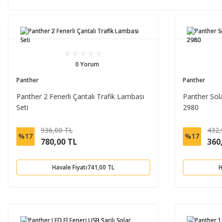
0 Yorum
Panther
Panther
Panther 2 Fenerli Çantalı Trafik Lambası
Panther Sol
Seti
2980
936,00 TL
432,
%17
%17
780,00 TL
360
Havale Fiyatı
741,00 TL
H