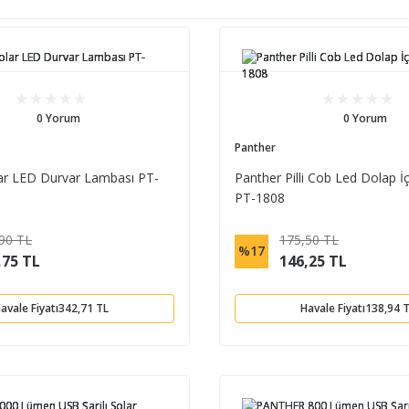
0 Yorum
0 Yorum
Panther
ar LED Durvar Lambası PT-
Panther Pilli Cob Led Dolap 
PT-1808
90 TL
175,50 TL
%17
,75 TL
146,25 TL
avale Fiyatı
342,71 TL
Havale Fiyatı
138,94 