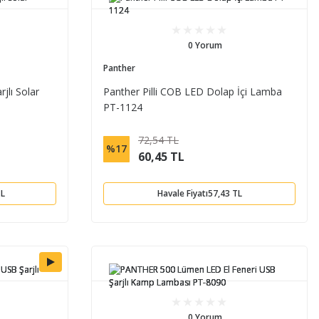
0 Yorum
Panther
lı Solar
Panther Pilli COB LED Dolap İçi Lamba
PT-1124
72,54 TL
%17
60,45 TL
TL
Havale Fiyatı
57,43 TL
0 Yorum