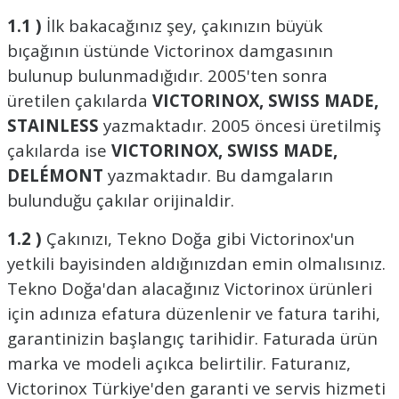
ları
tand
ürek Testere
Baitcasting Olta Makinesi
Çıkrık Tekne Kamışı
Balıkçı Çantası
1.1 )
İlk bakacağınız şey, çakınızın büyük
bıçağının üstünde Victorinox damgasının
en
iti
Makine Yağı
Göl Kamışı
Balık Malzemeleri Çantası
bulunup bulunmadığıdır. 2005'ten sonra
üretilen çakılarda
VICTORINOX, SWISS MADE,
okası
ası
Kepçe Livar Pinter
STAINLESS
yazmaktadır. 2005 öncesi üretilmiş
çakılarda ise
VICTORINOX, SWISS MADE,
ari
eri
Mücadele Kemeri
DELÉMONT
yazmaktadır. Bu damgaların
 / Yedek Parça
Balık Kovası
bulunduğu çakılar orijinaldir.
1.2 )
Çakınızı, Tekno Doğa gibi Victorinox'un
yetkili bayisinden aldığınızdan emin olmalısınız.
Tekno Doğa'dan alacağınız Victorinox ürünleri
için adınıza efatura düzenlenir ve fatura tarihi,
garantinizin başlangıç tarihidir. Faturada ürün
marka ve modeli açıkca belirtilir. Faturanız,
Victorinox Türkiye'den garanti ve servis hizmeti