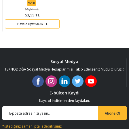
%10
59,51 TL
53,55 TL
Havale Fiyatı
50,87 TL
Sosyal Medya
TEKNODOĞA Sosyal Medya Hesaplarımızı Takip Ederseniz Mutlu Oluruz :)
E-bülten Kaydı
Kayıt ol indirimlerden faydalan.
Abone Ol
*istediğiniz zaman iptal edebilirsiniz.