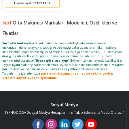
Havale Fiyatı
12.102,13 TL
ları
tand
ürek Testere
Baitcasting Olta Makinesi
Çıkrık Tekne Kamışı
Balıkçı Çantası
en
iti
Makine Yağı
Göl Kamışı
Balık Malzemeleri Çantası
Surf
Olta Makinesi Markaları, Modelleri, Özellikleri ve
Fiyatları
okası
ası
Kepçe Livar Pinter
Surf olta makineleri
büyük makaralı olması sebebiyle atış anında misinanın
makaradan daha kolay çıkış yaptığı ve dolayısıyla daha uzağa atış imkanı sağlayan
ari
eri
Mücadele Kemeri
makinelerdir. Makarasının sığ ya da derin oluşu, düz ya da konik oluşu, rulman sayısı,
drag gücü gibi özelliklerine göre surf makinesi seçiminizi yapabilirsiniz. Surf
olta
makinelerini sitemizde "
fiyata göre sıralayıp
" ihtiyacınızı karşılayacak özellikteki en
 / Yedek Parça
Balık Kovası
uygun fiyatlı makineyi satın alabilirsiniz. Ayrıca surf olta makinelerine yapılan
müşteri
yorumlarını
okuyabilir, siz de
kullanıcı deneyimlerinizi
paylaşabilirsiniz.
Yorumlarınız için sitemizde
para puan kazanıyor ve hediye çekine çevirip
ücretsiz alışveriş yapabiliyorsunuz.
Sosyal Medya
TEKNODOĞA Sosyal Medya Hesaplarımızı Takip Ederseniz Mutlu Oluruz :)